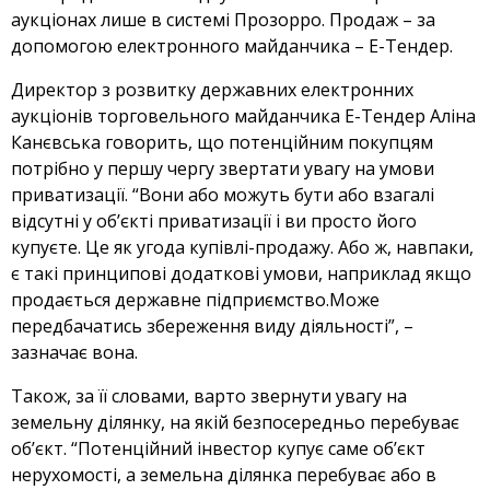
аукціонах лише в системі Прозорро. Продаж – за
допомогою електронного майданчика – Е-Тендер.
Директор з розвитку державних електронних
аукціонів торговельного майданчика Е-Тендер Аліна
Канєвська говорить, що потенційним покупцям
потрібно у першу чергу звертати увагу на умови
приватизації. “Вони або можуть бути або взагалі
відсутні у об’єкті приватизації і ви просто його
купуєте. Це як угода купівлі-продажу. Або ж, навпаки,
є такі принципові додаткові умови, наприклад якщо
продається державне підприємство.Може
передбачатись збереження виду діяльності”, –
зазначає вона.
Також, за її словами, варто звернути увагу на
земельну ділянку, на якій безпосередньо перебуває
об’єкт. “Потенційний інвестор купує саме об’єкт
нерухомості, а земельна ділянка перебуває або в