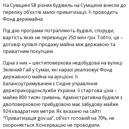
На Сумщині 58 різних будівель на Сумщини внесли до
переліку об’єктів малої приватизації. Її проводить
Фонд держмайна.
Під дію програми потрапляють будівлі, споруди,
вартість яких не перевищує 250 млн грн. Тобто, це –
договір купівлі-продажу майна між державою та
приватним покупцем.
Одна з них
–
шестиповерхова недобудова на вулиці
Зелений Гай у Сумах, які наразі реалізовує Фонд
державного майна на аукціоні. Її
балансоутримувачем є Східне управління
держприкордонслужби України. Її стартова ціна –
майже 800 тисяч гривень
.
Адміністративна будівля з
двоповерховою прибудовою має забудову майже
924 квадратних метри. Як вказано на сайті
“Приватизація gov.ua”, об’єкт готовий на 70%, не
охороняється. Консервацію не проводили.