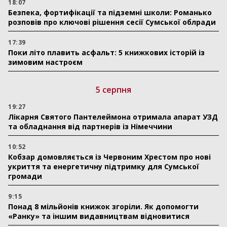
18:07
Безпека, фортифікації та підземні школи: Романько
розповів про ключові рішення сесії Сумської облради
17:39
Поки літо плавить асфальт: 5 книжкових історій із
зимовим настроєм
5 серпня
19:27
Лікарня Святого Пантелеймона отримала апарат УЗД
та обладнання від партнерів із Німеччини
10:52
Кобзар домовляється із Червоним Хрестом про нові
укриття та енергетичну підтримку для Сумської
громади
9:15
Понад 8 мільйонів книжок згоріли. Як допомогти
«Ранку» та іншим видавництвам відновитися