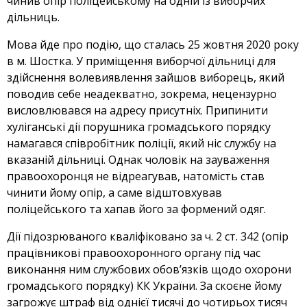
чинив опір поліцейському на одній із виборчих
дільниць.
Мова йде про подію, що сталась 25 жовтня 2020 року
в м. Шостка. У приміщення виборчої дільниці для
здійснення волевиявлення зайшов виборець, який
поводив себе неадекватно, зокрема, нецензурно
висловлювався на адресу присутніх. Припинити
хуліганські дії порушника громадського порядку
намагався співробітник поліції, який ніс службу на
вказаній дільниці. Однак чоловік на зауваження
правоохоронця не відреагував, натомість став
чинити йому опір, а саме відштовхував
поліцейського та хапав його за формений одяг.
Дії підозрюваного кваліфіковано за ч. 2 ст. 342 (опір
працівникові правоохоронного органу під час
виконання ним службових обов’язків щодо охорони
громадського порядку) КК України. За скоєне йому
загрожує штраф від однієї тисячі до чотирьох тисяч