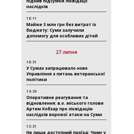
підбив підсумки ліквідації
наслідків
18:11
Майже 3 млн грн без витрат із
бюджету: Суми залучили
допомогу для особливих дітей
27 липня
18:31
У Сумах запрацювало нове
Управління з питань ветеранської
політики
14:39
Оперативне реагування та
відновлення: в.о. міського голови
Артем Кобзар про ліквідацію
наслідків ворожої атаки на Суми
13:31
Не лише доступний проїзд: Чому у