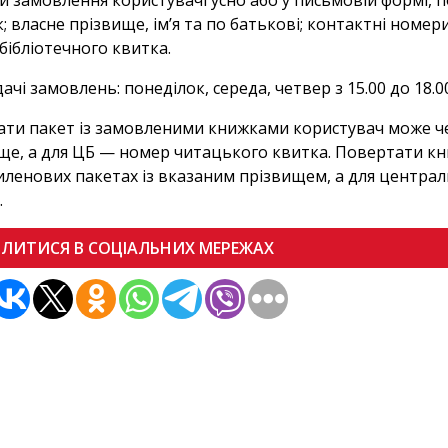
и замовлення користувачі усно або у письмовій формі, 
; власне прізвище, ім’я та по батькові; контактні номери
бібліотечного квитка.
ачі замовлень: понеділок, середа, четвер з 15.00 до 18.0
ти пакет із замовленими книжками користувач може чер
ще, а для ЦБ — номер читацького квитка. Повертати к
иленових пакетах із вказаним прізвищем, а для централ
.
ІЛИТИСЯ В СОЦІАЛЬНИХ МЕРЕЖАХ