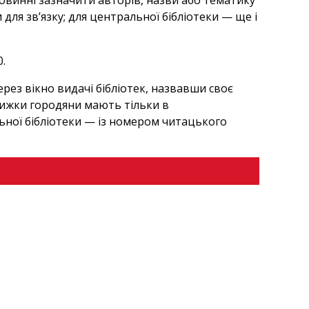
повинні зазначити авторів, назви або тематику
 для зв’язку; для центральної бібліотеки — ще і
0.
ез вікно видачі бібліотек, назвавши своє
нижки городяни мають тільки в
ьної бібліотеки — із номером читацького