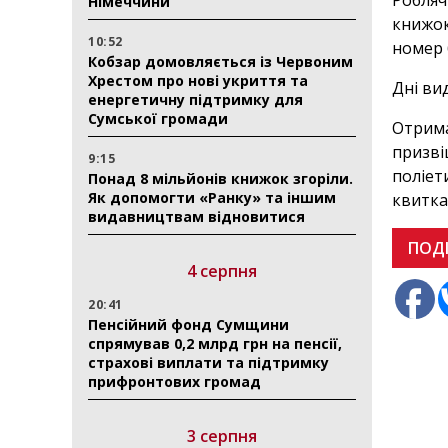
Робляч
Німеччини
книжок
10:52
номер 
Кобзар домовляється із Червоним
Хрестом про нові укриття та
Дні вид
енергетичну підтримку для
Сумської громади
Отрима
призві
9:15
поліет
Понад 8 мільйонів книжок згоріли.
Як допомогти «Ранку» та іншим
квитка
видавництвам відновитися
ПОД
4 серпня
20:41
Пенсійний фонд Сумщини
спрямував 0,2 млрд грн на пенсії,
страхові виплати та підтримку
прифронтових громад
3 серпня