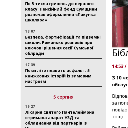
По 5 тисяч гривень до першого
класу: Пенсійний фонд Сумщини
розпочав оформлення «Пакунка
школяра»
18:07
Безпека, фортифікації та підземні
школи: Романько розповів про
ключові рішення сесії Сумської
Біб
облради
17:39
14:53 /
Поки літо плавить асфальт: 5
книжкових історій із зимовим
З 10 ч
настроєм
обслуг
Відпов
5 серпня
за поп
19:27
повідо
Лікарня Святого Пантелеймона
тощо.
отримала апарат УЗД та
обладнання від партнерів із