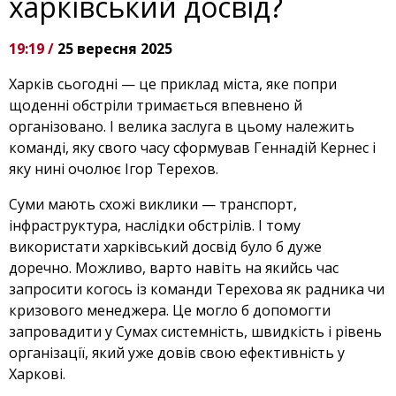
харківський досвід?
19:19 /
25 вересня 2025
Харків сьогодні — це приклад міста, яке попри
щоденні обстріли тримається впевнено й
організовано. І велика заслуга в цьому належить
команді, яку свого часу сформував Геннадій Кернес і
яку нині очолює Ігор Терехов.
Суми мають схожі виклики — транспорт,
інфраструктура, наслідки обстрілів. І тому
використати харківський досвід було б дуже
доречно. Можливо, варто навіть на якийсь час
запросити когось із команди Терехова як радника чи
кризового менеджера. Це могло б допомогти
запровадити у Сумах системність, швидкість і рівень
організації, який уже довів свою ефективність у
Харкові.