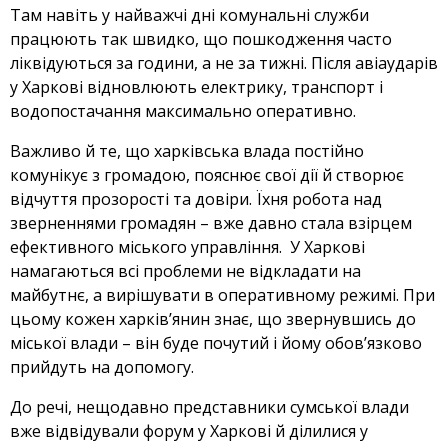
Там навіть у найважчі дні комунальні служби
працюють так швидко, що пошкодження часто
ліквідуються за години, а не за тижні. Після авіаударів
у Харкові відновлюють електрику, транспорт і
водопостачання максимально оперативно.
Важливо й те, що харківська влада постійно
комунікує з громадою, пояснює свої дії й створює
відчуття прозорості та довіри. Їхня робота над
зверненнями громадян – вже давно стала взірцем
ефективного міського управління. У Харкові
намагаються всі проблеми не відкладати на
майбутнє, а вирішувати в оперативному режимі. При
цьому кожен харківʼянин знає, що звернувшись до
міської влади – він буде почутий і йому обовʼязково
прийдуть на допомогу.
До речі, нещодавно представники сумської влади
вже відвідували форум у Харкові й ділилися у