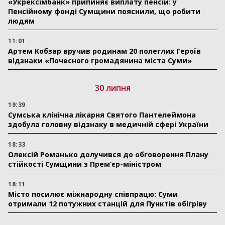
«Укрексімбанк» припиняє виплату пенсій: у
Пенсійному фонді Сумщини пояснили, що робити
людям
11:01
Артем Кобзар вручив родинам 20 полеглих Героїв
відзнаки «Почесного громадянина міста Суми»
30 липня
19:39
Сумська клінічна лікарня Святого Пантелеймона
здобула головну відзнаку в медичній сфері України
18:33
Олексій Романько долучився до обговорення Плану
стійкості Сумщини з Прем’єр-міністром
18:11
Місто посилює міжнародну співпрацю: Суми
отримали 12 потужних станцій для Пунктів обігріву