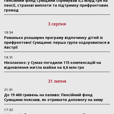
Пенсійний фонд Сумщини спрямував 0,2 млрд грн на
пенсії, страхові виплати та підтримку прифронтових
громад
3 серпня
18:54
Романько розширює програму відпочинку дітей із
прифронтової Сумщини: перша група оздоровилася в
Австрії
18:31
Ніколаєнко: у Сумах погодили 115 компенсацій на
відновлення житла майже на 6,6 млн грн
31 липня
21:01
До 19 400 гривень на паливо: Пенсійний фонд
Сумщини пояснив, як отримати допомогу на зиму
17:52