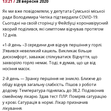
13:21 /
28 вересня 2020
Як ми вже повідомляли, у депутата Сумської міської
ради Володимира Чепіка підтвердили COVID-19.
Сьогодні на своїй сторінці у Фейсбуці коронавірусний
хворий поділився, які симптоми відчував протягом
12 днів.
«1-й день –З середини дня відчув першіння у горлі.
З’явився невеликий кашель. Викликає більше
дискомфорт, заважає спілкуватися. Відчуття, що
захворіло горло немає. Тоді, я думав, що це від
носіння масок.
2-й день — Зранку першіння не зникло. Ближче до
обіду відчув загальну слабкість. Пішов з роботи
додому. Температура піднялась до 38,2. Подзвонив
сімейному лікарю. Здав тест ПЛР. Поміряв сатурацію
у крові. Сатурація в нормі. Лікар призначив
лікування.