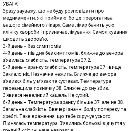
УВАГА!
Зразу зауважу, що не буду розповідати про
медикаменти, які приймаю, бо це прерогатива
вашого сімейного лікаря. Саме лікар бачить усю
клініку хвороби і призначає лікування. Самолікування
шкодить здоров’ю.
3-й день – без симптомів
4-й день – пів дня без симптомів, ближче до вечора
з’явилась слабкість, температура 37,2.
5-й день – зранку слабкість, температура 37 і вище.
Заклало ніс. Незначна нежить. Ближче до вечора
з’явився біль у м’язах та суставах. Температура
перевищила позначку 38. Ближче до сну збив.
З’явився невеликий кашель Не сухий.
6-й день – Температура зранку більше 37, але не 38.
Загальна слабкість. Ввечері значні болі у попереку та
хребті. Таке враження, що тебе скручує усього.
Піднялась температура. З’явились больові відчуття у
грудній клітині наче невралгія.