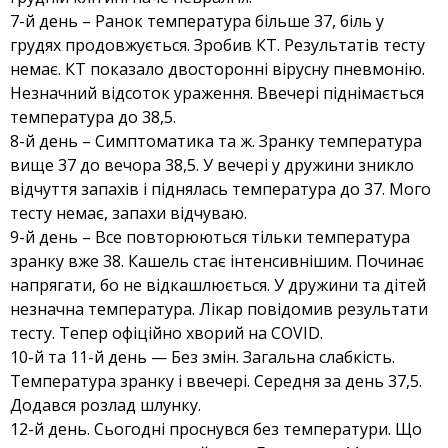
7-й день – Ранок температура більше 37, біль у
грудях продовжується. Зробив КТ. Результатів тесту
немає. КТ показало двосторонні вірусну пневмонію.
Незначний відсоток ураження. Ввечері піднімається
температура до 38,5.
8-й день – Симптоматика та ж. Зранку температура
вище 37 до вечора 38,5. У вечері у дружини зникло
відчуття запахів і піднялась температура до 37. Мого
тесту немає, запахи відчуваю.
9-й день – Все повторюються тільки температура
зранку вже 38. Кашель стає інтенсивнішим. Починає
напрягати, бо не відкашлюється. У дружини та дітей
незначна температура. Лікар повідомив результати
тесту. Тепер офіційно хворий на COVID.
10-й та 11-й день — Без змін. Загальна слабкість.
Температура зранку і ввечері. Середня за день 37,5.
Додався розлад шлунку.
12-й день. Сьогодні проснувся без температури. Що