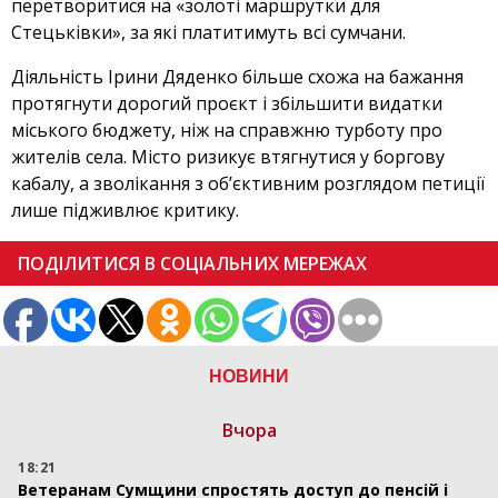
перетворитися на «золоті маршрутки для
Стецьківки», за які платитимуть всі сумчани.
Діяльність Ірини Дяденко більше схожа на бажання
протягнути дорогий проєкт і збільшити видатки
міського бюджету, ніж на справжню турботу про
жителів села. Місто ризикує втягнутися у боргову
кабалу, а зволікання з об’єктивним розглядом петиції
лише підживлює критику.
ПОДІЛИТИСЯ В СОЦІАЛЬНИХ МЕРЕЖАХ
НОВИНИ
Вчора
18:21
Ветеранам Сумщини спростять доступ до пенсій і