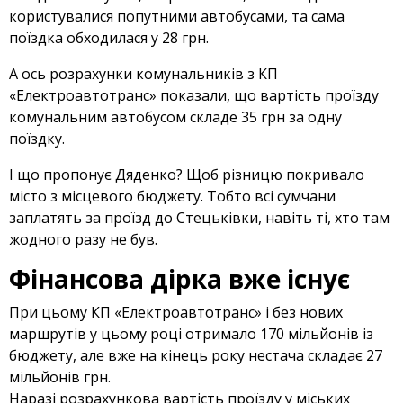
користувалися попутними автобусами, та сама
поїздка обходилася у 28 грн.
А ось розрахунки комунальників з КП
«Електроавтотранс» показали, що вартість проїзду
комунальним автобусом складе 35 грн за одну
поїздку.
І що пропонує Дяденко? Щоб різницю покривало
місто з місцевого бюджету. Тобто всі сумчани
заплатять за проїзд до Стецьківки, навіть ті, хто там
жодного разу не був.
Фінансова дірка вже існує
При цьому КП «Електроавтотранс» і без нових
маршрутів у цьому році отримало 170 мільйонів із
бюджету, але вже на кінець року нестача складає 27
мільйонів грн.
Наразі розрахункова вартість проїзду у міських