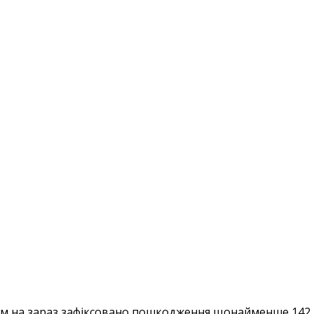
м на зараз зафіксовано пошкодження щонайменше 142 ві