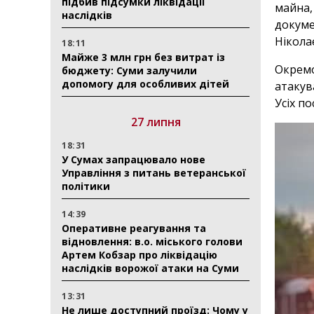
підбив підсумки ліквідації
майна,
наслідків
докуме
Нікола
18:11
Майже 3 млн грн без витрат із
Окремо
бюджету: Суми залучили
допомогу для особливих дітей
атакув
Усіх п
27 липня
18:31
У Сумах запрацювало нове
Управління з питань ветеранської
політики
14:39
Оперативне реагування та
відновлення: в.о. міського голови
Артем Кобзар про ліквідацію
наслідків ворожої атаки на Суми
13:31
Не лише доступний проїзд: Чому у