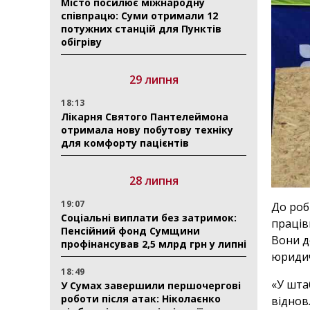
Місто посилює міжнародну
співпрацю: Суми отримали 12
потужних станцій для Пунктів
обігріву
29 липня
18:13
Лікарня Святого Пантелеймона
отримала нову побутову техніку
для комфорту пацієнтів
28 липня
19:07
До роб
Соціальні виплати без затримок:
праців
Пенсійний фонд Сумщини
Вони д
профінансував 2,5 млрд грн у липні
юридич
18:49
«У шта
У Сумах завершили першочергові
роботи після атак: Ніколаєнко
віднов