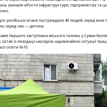
ань зазнали об’єкти інфраструктури, підприємства та ц
єнко.
док російської атаки постраждали 49 людей, серед яких 
ли, серед них — дитина.
вами першого заступника міського голови, у Сумах бе
. Штаб із ліквідації наслідків надзвичайної ситуації пра
ьої освіти №10.