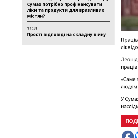
Сумах потрібно профінансувати
ліки та продукти для вразливих
містян?
11:31
Прості відповіді на складну війну
Праців
ліквід
Леонід
праців
«Саме 
людям 
У Сума
наслід
ПОД