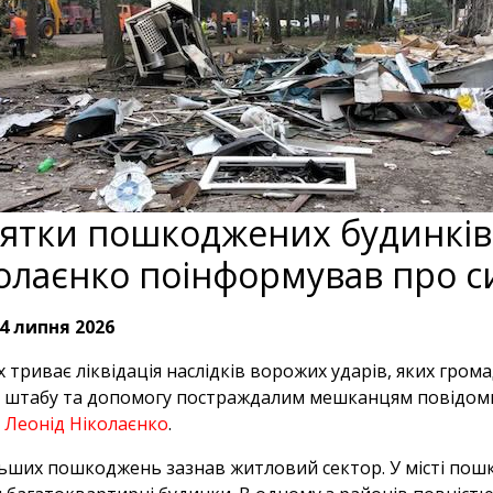
ятки пошкоджених будинків 
олаєнко поінформував про с
4 липня 2026
х триває ліквідація наслідків ворожих ударів, яких гро
 штабу та допомогу постраждалим мешканцям повідоми
и
Леонід Ніколаєнко
.
ьших пошкоджень зазнав житловий сектор. У місті пош