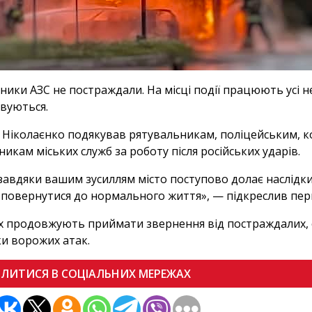
ники АЗС не постраждали. На місці події працюють усі н
овуються.
 Ніколаєнко подякував рятувальникам, поліцейським, 
никам міських служб за роботу після російських ударів.
завдяки вашим зусиллям місто поступово долає наслідки
повернутися до нормального життя», — підкреслив пер
х продовжують приймати звернення від постраждалих,
ки ворожих атак.
ІЛИТИСЯ В СОЦІАЛЬНИХ МЕРЕЖАХ