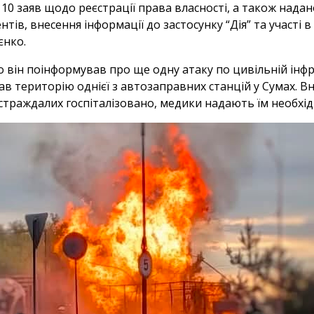
 10 заяв щодо реєстрації права власності, а також нада
нтів, внесення інформації до застосунку “Дія” та участі 
єнко.
 він поінформував про ще одну атаку по цивільній інфр
ав територію однієї з автозаправних станцій у Сумах. В
остраждалих госпіталізовано, медики надають їм необхі