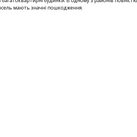
 багатоквартирні будинки. В одному з районів повніс
осель мають значні пошкодження.