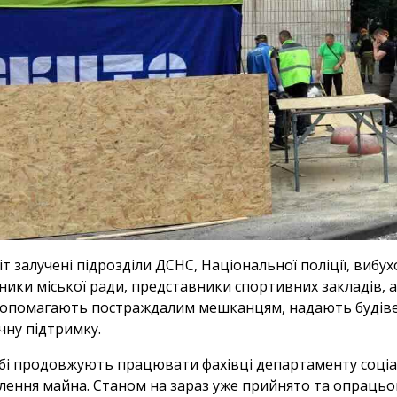
іт залучені підрозділи ДСНС, Національної поліції, вибу
ники міської ради, представники спортивних закладів, а 
опомагають постраждалим мешканцям, надають будівель
ну підтримку.
бі продовжують працювати фахівці департаменту соціал
лення майна. Станом на зараз уже прийнято та опраць