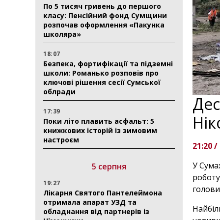
По 5 тисяч гривень до першого
класу: Пенсійний фонд Сумщини
розпочав оформлення «Пакунка
школяра»
18:07
Безпека, фортифікації та підземні
школи: Романько розповів про
ключові рішення сесії Сумської
облради
Дес
17:39
Нік
Поки літо плавить асфальт: 5
книжкових історій із зимовим
настроєм
21:20 /
У Сума
5 серпня
роботу
19:27
голов
Лікарня Святого Пантелеймона
отримала апарат УЗД та
Найбіл
обладнання від партнерів із