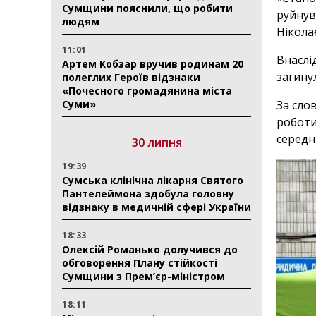
Сумщини пояснили, що робити
руйнув
людям
Нікола
11:01
Внаслі
Артем Кобзар вручив родинам 20
загину
полеглих Героїв відзнаки
«Почесного громадянина міста
Суми»
За сло
роботи
середн
30 липня
19:39
Сумська клінічна лікарня Святого
Пантелеймона здобула головну
відзнаку в медичній сфері України
18:33
Олексій Романько долучився до
обговорення Плану стійкості
Сумщини з Прем’єр-міністром
18:11