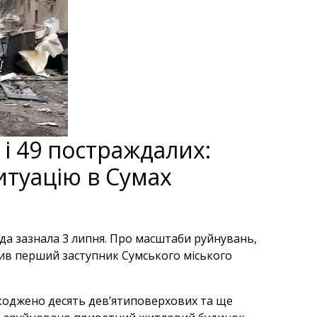
і 49 постраждалих:
итуацію в Сумах
мада зазнала 3 липня. Про масштаби руйнувань,
в перший заступник Сумського міського
коджено десять дев’ятиповерхових та ще