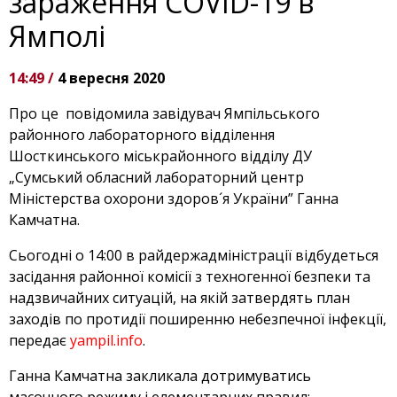
зараження COVID-19 в
Ямполі
14:49 /
4 вересня 2020
Про це повідомила завідувач Ямпільського
районного лабораторного відділення
Шосткинського міськрайонного відділу ДУ
„Сумський обласний лабораторний центр
Міністерства охорони здоров´я України” Ганна
Камчатна.
Сьогодні о 14:00 в райдержадміністрації відбудеться
засідання районної комісії з техногенної безпеки та
надзвичайних ситуацій, на якій затвердять план
заходів по протидії поширенню небезпечної інфекції,
передає
yampil.info
.
Ганна Камчатна закликала дотримуватись