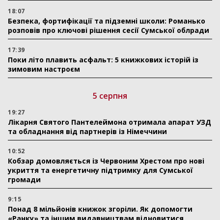
18:07
Безпека, фортифікації та підземні школи: Романько
розповів про ключові рішення сесії Сумської облради
17:39
Поки літо плавить асфальт: 5 книжкових історій із
зимовим настроєм
5 серпня
19:27
Лікарня Святого Пантелеймона отримала апарат УЗД
та обладнання від партнерів із Німеччини
10:52
Кобзар домовляється із Червоним Хрестом про нові
укриття та енергетичну підтримку для Сумської
громади
9:15
Понад 8 мільйонів книжок згоріли. Як допомогти
«Ранку» та іншим видавництвам відновитися