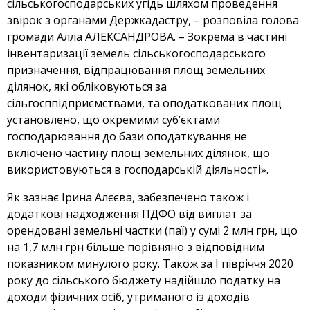
сільськогосподарських угідь шляхом проведення
звірок з органами Держкадастру, – розповіла голова
громади Алла АЛЕКСАНДРОВА. – Зокрема в частині
інвентаризації земель сільськогосподарського
призначення, відпрацювання площ земельних
ділянок, які обліковуються за
сільгосппідприємствами, та оподаткованих площ
установлено, що окремими суб’єктами
господарювання до бази оподаткування не
включено частину площ земельних ділянок, що
використовуються в господарській діяльності».
Як зазнає Ірина Алєєва, забезпечено також і
додаткові надходження ПДФО від виплат за
орендовані земельні частки (паї) у сумі 2 млн грн, що
на 1,7 млн грн більше порівняно з відповідним
показником минулого року. Також за І півріччя 2020
року до сільського бюджету надійшло податку на
доходи фізичних осіб, утриманого із доходів