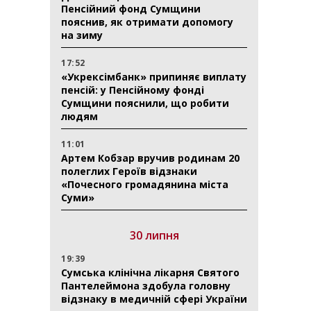
Пенсійний фонд Сумщини
пояснив, як отримати допомогу
на зиму
17:52
«Укрексімбанк» припиняє виплату
пенсій: у Пенсійному фонді
Сумщини пояснили, що робити
людям
11:01
Артем Кобзар вручив родинам 20
полеглих Героїв відзнаки
«Почесного громадянина міста
Суми»
30 липня
19:39
Сумська клінічна лікарня Святого
Пантелеймона здобула головну
відзнаку в медичній сфері України