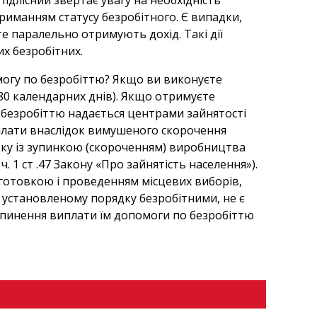
длісний звертає увагу на необхідність
триманням статусу безробітного. Є випадки,
те паралельно отримують дохід. Такі дії
х безробітних.
огу по безробіттю? Якщо ви виконуєте
80 календарних днів). Якщо отримуєте
 безробіттю надається центрами зайнятості
 плати внаслідок вимушеного скорочення
зку із зупинкою (скороченням) виробництва
 1 ст .47 Закону «Про зайнятість населення»).
дготовкою і проведенням місцевих виборів,
в установленому порядку безробітними, не є
припинення виплати їм допомоги по безробіттю