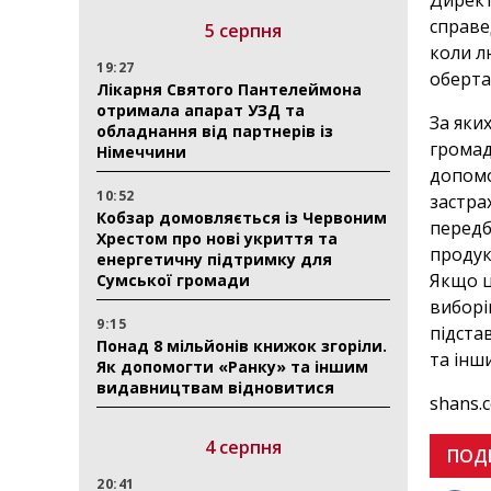
Директ
справе
5 серпня
коли л
19:27
оберта
Лікарня Святого Пантелеймона
отримала апарат УЗД та
За яки
обладнання від партнерів із
громад
Німеччини
допомо
10:52
застра
Кобзар домовляється із Червоним
передб
Хрестом про нові укриття та
продук
енергетичну підтримку для
Якщо ц
Сумської громади
виборі
9:15
підста
Понад 8 мільйонів книжок згоріли.
та інш
Як допомогти «Ранку» та іншим
видавництвам відновитися
shans.
4 серпня
ПОД
20:41