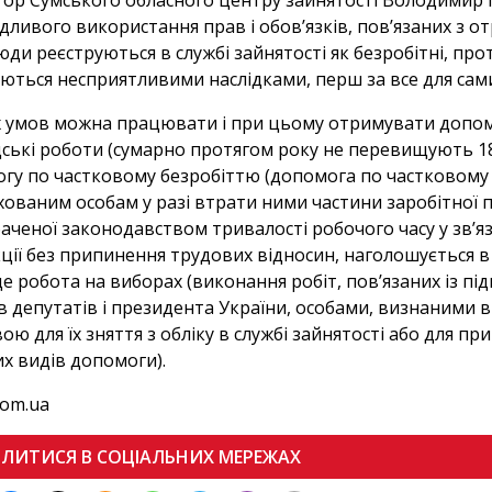
ор Сумського обласного центру зайнятості Володимир Пі
дливого використання прав і обов’язків, пов’язаних з о
юди реєструються в службі зайнятості як безробітні, про
ються несприятливими наслідками, перш за все для сами
х умов можна працювати і при цьому отримувати допом
ські роботи (сумарно протягом року не перевищують 1
гу по частковому безробіттю (допомога по частковому
хованим особам у разі втрати ними частини заробітної
аченої законодавством тривалості робочого часу у зв’я
ції без припинення трудових відносин, наголошується в ч.
е робота на виборах (виконання робіт, пов’язаних із пі
в депутатів і президента України, особами, визнаними 
вою для їх зняття з обліку в службі зайнятості або для 
их видів допомоги).
com.ua
ІЛИТИСЯ В СОЦІАЛЬНИХ МЕРЕЖАХ