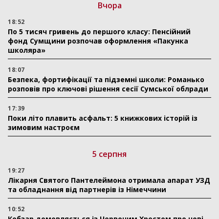
Вчора
18:52
По 5 тисяч гривень до першого класу: Пенсійний
фонд Сумщини розпочав оформлення «Пакунка
школяра»
18:07
Безпека, фортифікації та підземні школи: Романько
розповів про ключові рішення сесії Сумської облради
17:39
Поки літо плавить асфальт: 5 книжкових історій із
зимовим настроєм
5 серпня
19:27
Лікарня Святого Пантелеймона отримала апарат УЗД
та обладнання від партнерів із Німеччини
10:52
Кобзар домовляється із Червоним Хрестом про нові