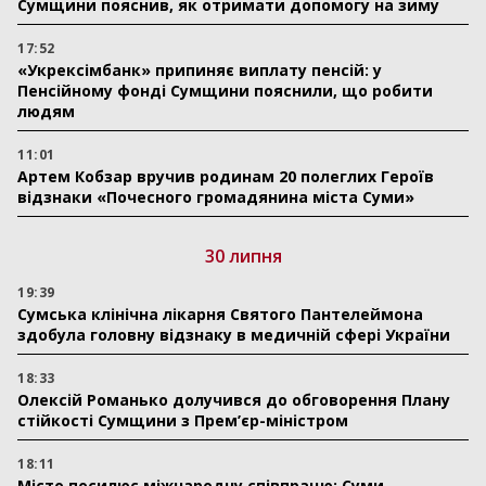
Сумщини пояснив, як отримати допомогу на зиму
17:52
«Укрексімбанк» припиняє виплату пенсій: у
Пенсійному фонді Сумщини пояснили, що робити
людям
11:01
Артем Кобзар вручив родинам 20 полеглих Героїв
відзнаки «Почесного громадянина міста Суми»
30 липня
19:39
Сумська клінічна лікарня Святого Пантелеймона
здобула головну відзнаку в медичній сфері України
18:33
Олексій Романько долучився до обговорення Плану
стійкості Сумщини з Прем’єр-міністром
18:11
Місто посилює міжнародну співпрацю: Суми