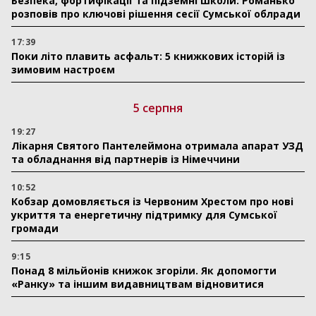
Безпека, фортифікації та підземні школи: Романько
розповів про ключові рішення сесії Сумської облради
17:39
Поки літо плавить асфальт: 5 книжкових історій із
зимовим настроєм
5 серпня
19:27
Лікарня Святого Пантелеймона отримала апарат УЗД
та обладнання від партнерів із Німеччини
10:52
Кобзар домовляється із Червоним Хрестом про нові
укриття та енергетичну підтримку для Сумської
громади
9:15
Понад 8 мільйонів книжок згоріли. Як допомогти
«Ранку» та іншим видавництвам відновитися