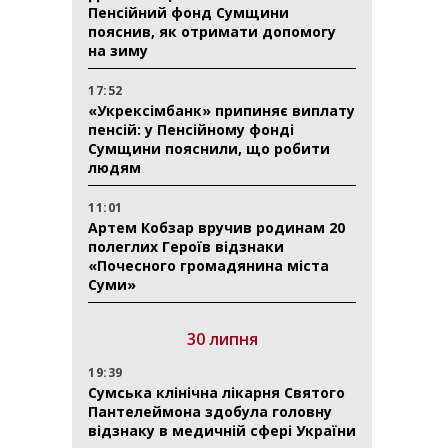
Пенсійний фонд Сумщини
пояснив, як отримати допомогу
на зиму
17:52
«Укрексімбанк» припиняє виплату
пенсій: у Пенсійному фонді
Сумщини пояснили, що робити
людям
11:01
Артем Кобзар вручив родинам 20
полеглих Героїв відзнаки
«Почесного громадянина міста
Суми»
30 липня
19:39
Сумська клінічна лікарня Святого
Пантелеймона здобула головну
відзнаку в медичній сфері України