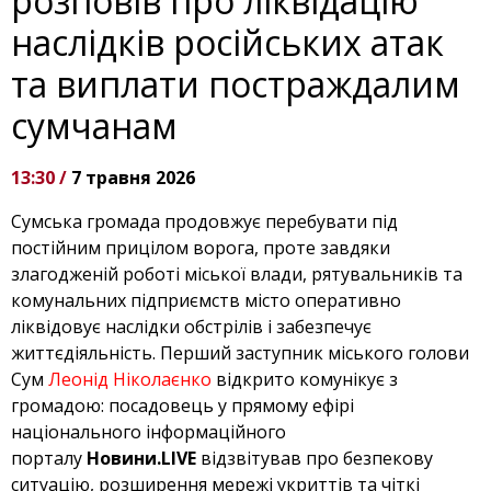
розповів про ліквідацію
наслідків російських атак
та виплати постраждалим
сумчанам
13:30 /
7 травня 2026
Сумська громада продовжує перебувати під
постійним прицілом ворога, проте завдяки
злагодженій роботі міської влади, рятувальників та
комунальних підприємств місто оперативно
ліквідовує наслідки обстрілів і забезпечує
життєдіяльність. Перший заступник міського голови
Сум
Леонід Ніколаєнко
відкрито комунікує з
громадою: посадовець у прямому ефірі
національного інформаційного
порталу
Новини.LIVE
відзвітував про безпекову
ситуацію, розширення мережі укриттів та чіткі