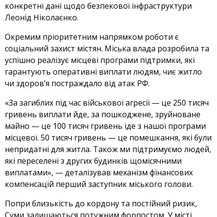
конкретні дані щодо безпекової інфраструктури
Леонід Ніколаєнко
.
Окремим пріоритетним напрямком роботи є
соціальний захист містян. Міська влада розробила та
успішно реалізує місцеві програми підтримки, які
гарантують оперативні виплати людям, чиє житло
чи здоров’я постраждало від атак РФ.
«За загиблих під час військової агресії — це 250 тисяч
гривень виплати йде, за пошкоджене, зруйноване
майно — це 100 тисяч гривень іде з нашої програми
місцевої. 50 тисяч гривень — це помешкання, які були
непридатні для житла.
Також ми підтримуємо людей,
які переселені з других будинків щомісячними
виплатами», — деталізував механізм фінансових
компенсацій перший заступник міського голови
.
Попри близькість до кордону та постійний ризик,
Суми залишаються потужним форпостом. У місті