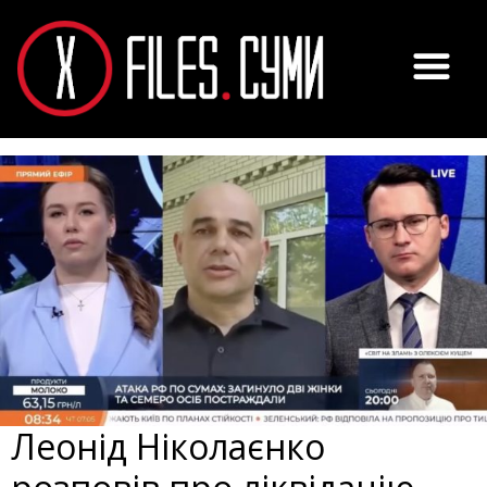
Леонід Ніколаєнко