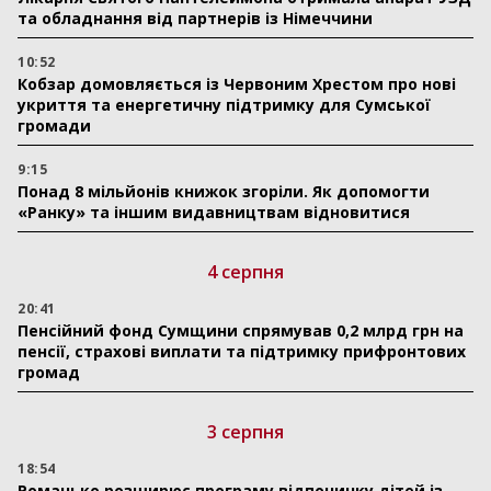
та обладнання від партнерів із Німеччини
10:52
Кобзар домовляється із Червоним Хрестом про нові
укриття та енергетичну підтримку для Сумської
громади
9:15
Понад 8 мільйонів книжок згоріли. Як допомогти
«Ранку» та іншим видавництвам відновитися
4 серпня
20:41
Пенсійний фонд Сумщини спрямував 0,2 млрд грн на
пенсії, страхові виплати та підтримку прифронтових
громад
3 серпня
18:54
Романько розширює програму відпочинку дітей із