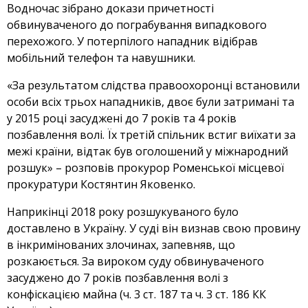
Водночас зібрано докази причетності
обвинуваченого до пограбування випадкового
перехожого. У потерпілого нападник відібрав
мобільний телефон та навушники.
«За результатом слідства правоохоронці встановили
особи всіх трьох нападників, двоє були затримані та
у 2015 році засуджені до 7 років та 4 років
позбавлення волі. Їх третій спільник встиг виїхати за
межі країни, відтак був оголошений у міжнародний
розшук» – розповів прокурор Роменської місцевої
прокуратури Костянтин Яковенко.
Наприкінці 2018 року розшукуваного було
доставлено в Україну. У суді він визнав свою провину
в інкримінованих злочинах, запевняв, що
розкаюється. За вироком суду обвинуваченого
засуджено до 7 років позбавлення волі з
конфіскацією майна (ч. 3 ст. 187 та ч. 3 ст. 186 КК