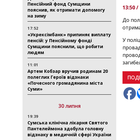
Пенсійний фонд Сумщини
13:50 /
пояснив, як отримати допомогу
на зиму
До пол
отрима
17:52
«Укрексімбанк» припиняє виплату
У полі
пенсій: у Пенсійному фонді
Сумщини пояснили, що робити
провад
людям
провод
загибел
11:01
Артем Кобзар вручив родинам 20
полеглих Героїв відзнаки
ПОД
«Почесного громадянина міста
Суми»
30 липня
19:39
Сумська клінічна лікарня Святого
Пантелеймона здобула головну
відзнаку в медичній сфері України