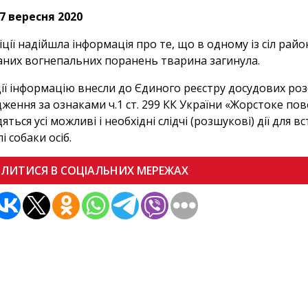
7 вересня 2020
іції надійшла інформація про те, що в одному із сіл рай
них вогнепальних поранень тварина загинула.
ції інформацію внесли до Єдиного реєстру досудових ро
ження за ознаками ч.1 ст. 299 КК України «Жорстоке по
яться усі можливі і необхідні слідчі (розшукові) дії для
і собаки осіб.
ІЛИТИСЯ В СОЦІАЛЬНИХ МЕРЕЖАХ