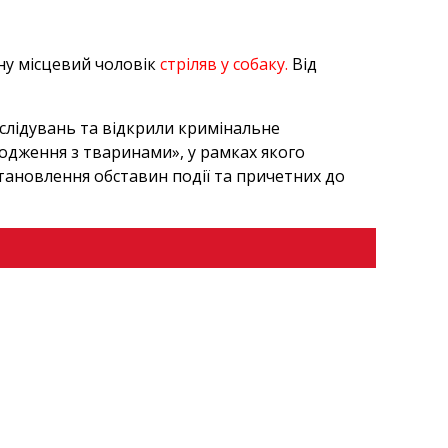
ону місцевий чоловік
стріляв у собаку.
Від
зслідувань та відкрили кримінальне
водження з тваринами», у рамках якого
 встановлення обставин події та причетних до