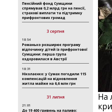
Пенсійний фонд Сумщини
спрямував 0,2 млрд грн на пенсії,
страхові виплати та підтримку
прифронтових громад
3 серпня
18:54
Романько розширює програму
відпочинку дітей із прифронтової
Сумщини: перша група
оздоровилася в Австрії
18:31
Ніколаєнко: у Сумах погодили 115
компенсацій на відновлення
житла майже на 6,6 млн грн
На 
31 липня
кри
21:01
До 19 400 гривень на паливо: