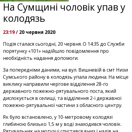
На Сумщині чоловік упав у
колодязь
23:19 /
20 червня 2020
Подія сталася сьогодні, 20 червня. О 14:35 до Служби
порятунку «101» надійшло повідомлення про
необхідність надання допомоги.
За попередніми даними, на вул. Вишневій в смт Низи
Сумського району в колодязь упала людина. На місце
виклику направили чергове відділення 28-го
державного пожежно-рятувального поста, який
дислокується в селищі, та відділення 2-ї державної
пожежно-рятувальної частини з обласного центру.
Як було встановлено, у 10-метровому колодязі
глибиною близько 1,5 м у воді знаходився чоловік.
Рятувальник на мотузці спустився вниз і надів на