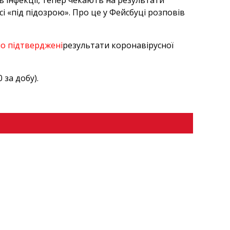
ь інфекції, тепер чекають на результати
сі «під підозрою». Про це у Фейсбуці розповів
но підтверджені
результати коронавірусної
 за добу).