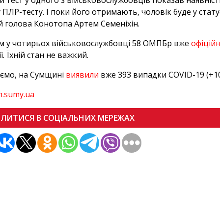
 тест у одного з військовослужбовців показав наявніст
у ПЛР-тесту. І поки його отримають, чоловік буде у стату
й голова Конотопа Артем Семеніхін.
м у чотирьох військовослужбовці 58 ОМПБр вже
офіцій
ї. Їхній стан не важкий.
ємо, на Сумщині
виявили
вже 393 випадки COVID-19 (+10
h.sumy.ua
ІЛИТИСЯ В СОЦІАЛЬНИХ МЕРЕЖАХ