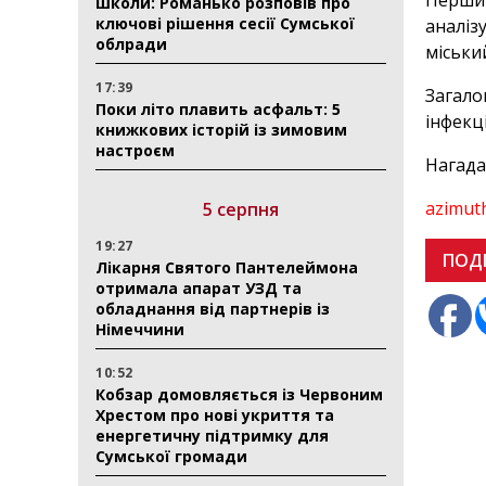
Перший
школи: Романько розповів про
ключові рішення сесії Сумської
аналіз
облради
міськи
17:39
Загало
Поки літо плавить асфальт: 5
інфекці
книжкових історій із зимовим
настроєм
Нагада
azimut
5 серпня
19:27
ПОД
Лікарня Святого Пантелеймона
отримала апарат УЗД та
обладнання від партнерів із
Німеччини
10:52
Кобзар домовляється із Червоним
Хрестом про нові укриття та
енергетичну підтримку для
Сумської громади