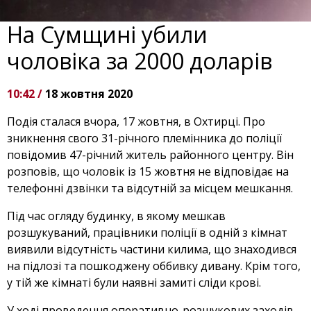
На Сумщині убили
чоловіка за 2000 доларів
10:42 /
18 жовтня 2020
Подія сталася вчора, 17 жовтня, в Охтирці. Про
зникнення свого 31-річного племінника до поліції
повідомив 47-річний житель районного центру. Він
розповів, що чоловік із 15 жовтня не відповідає на
телефонні дзвінки та відсутній за місцем мешкання.
Під час огляду будинку, в якому мешкав
розшукуваний, працівники поліції в одній з кімнат
виявили відсутність частини килима, що знаходився
на підлозі та пошкоджену оббивку дивану. Крім того,
у тій же кімнаті були наявні замиті сліди крові.
У ході проведення оперативно-розшукових заходів