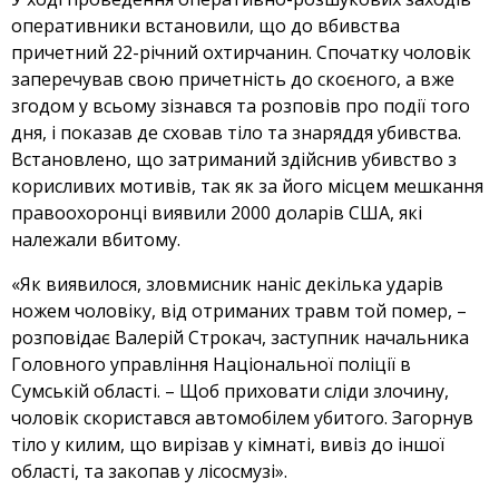
оперативники встановили, що до вбивства
причетний 22-річний охтирчанин. Спочатку чоловік
заперечував свою причетність до скоєного, а вже
згодом у всьому зізнався та розповів про події того
дня, і показав де сховав тіло та знаряддя убивства.
Встановлено, що затриманий здійснив убивство з
корисливих мотивів, так як за його місцем мешкання
правоохоронці виявили 2000 доларів США, які
належали вбитому.
«Як виявилося, зловмисник наніс декілька ударів
ножем чоловіку, від отриманих травм той помер, –
розповідає Валерій Строкач, заступник начальника
Головного управління Національної поліції в
Сумській області. – Щоб приховати сліди злочину,
чоловік скористався автомобілем убитого. Загорнув
тіло у килим, що вирізав у кімнаті, вивіз до іншої
області, та закопав у лісосмузі».