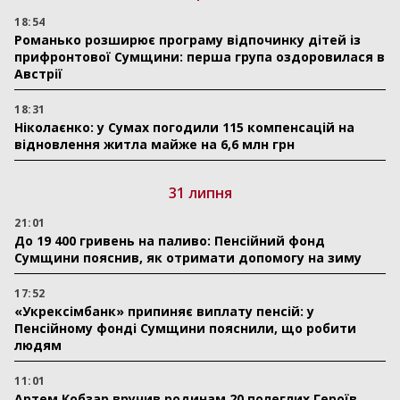
18:54
Романько розширює програму відпочинку дітей із
прифронтової Сумщини: перша група оздоровилася в
Австрії
18:31
Ніколаєнко: у Сумах погодили 115 компенсацій на
відновлення житла майже на 6,6 млн грн
31 липня
21:01
До 19 400 гривень на паливо: Пенсійний фонд
Сумщини пояснив, як отримати допомогу на зиму
17:52
«Укрексімбанк» припиняє виплату пенсій: у
Пенсійному фонді Сумщини пояснили, що робити
людям
11:01
Артем Кобзар вручив родинам 20 полеглих Героїв