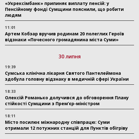
«Укрексімбанк» припиняє виплату пенсій: у
Пенсійному фонді Сумщини пояснили, що робити
людям
11:01
Артем Кобзар вручив родинам 20 полеглих Героїв
відзнаки «Почесного громадянина міста Суми»
30 липня
19:39
Сумська клінічна лікарня Святого Пантелеймона
здобула головну відзнаку в медичній сфері України
18:33
Олексій Романько долучився до обговорення Плану
стійкості Сумщини з Прем’єр-міністром
18:11
Місто посилює міжнародну співпрацю: Суми
отримали 12 потужних станцій для Пунктів обігріву