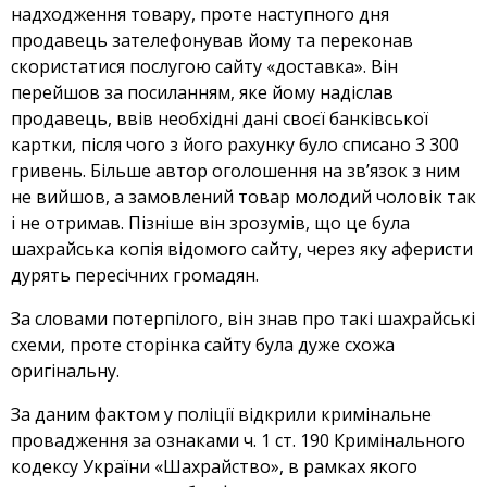
надходження товару, проте наступного дня
продавець зателефонував йому та переконав
скористатися послугою сайту «доставка». Він
перейшов за посиланням, яке йому надіслав
продавець, ввів необхідні дані своєї банківської
картки, після чого з його рахунку було списано 3 300
гривень. Більше автор оголошення на зв’язок з ним
не вийшов, а замовлений товар молодий чоловік так
і не отримав. Пізніше він зрозумів, що це була
шахрайська копія відомого сайту, через яку аферисти
дурять пересічних громадян.
За словами потерпілого, він знав про такі шахрайські
схеми, проте сторінка сайту була дуже схожа
оригінальну.
За даним фактом у поліції відкрили кримінальне
провадження за ознаками ч. 1 ст. 190 Кримінального
кодексу України «Шахрайство», в рамках якого