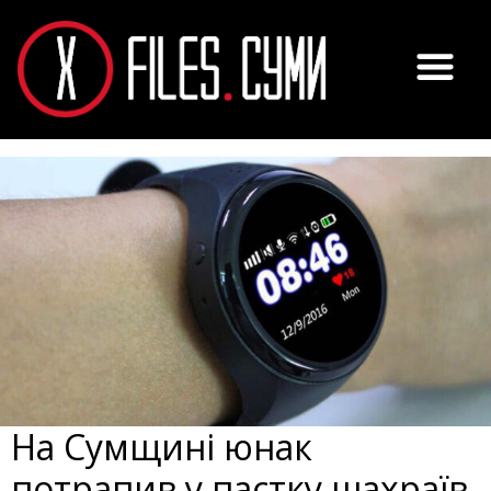
На Сумщині юнак
потрапив у пастку шахраїв