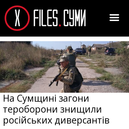
На Сумщині загони
тероборони знищили
російських диверсантів