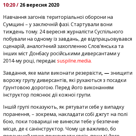
10:20 /
26 вересня 2020
Навчання загонів територіальної оборони на
Сумщині – у заключній фазі. Стартували вони
тиждень тому. 24 вересня журналісти Суспільного
побували на одному із завдань, де відпрацьовувався
сценарій, аналогічний захопленню Слов’янська та
інших міст Донбасу російськими диверсантами у
2014-му році, передає
suspilne.media.
Завдання, яке мали виконати резервісти
, —
знищити
ворожу групу диверсантів, які рухаються з посадки
ґрунтовою дорогою. Перед його виконанням
інструктор пояснює дії кожної групи.
Іншій групі показують, як рятувати себе у випадку
поранення, – зокрема, накладати собі джгут на полі
бою, поки товариші не винесли тебе у безпечне
місце, де є санінструктор. Чому це важливо, бо