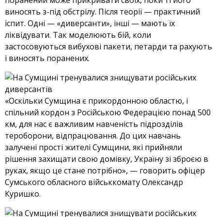
поранений може прикривати своїх, поки ті його
виносять з-під обстрілу. Після теорії — практичний
іспит. Одні — «диверсанти», інші — мають їх
ліквідувати. Так моделюють бій, коли
застосовуються вибухові пакети, петарди та рахують
і виносять поранених.
«Оскільки Сумщина є прикордонною областю, і
спільний кордон з Російською Федерацією понад 500
км, для нас є важливим навченість підрозділів
тероборони, відпрацювання. До цих навчань
залучені прості жителі Сумщини, які прийняли
рішення захищати свою домівку, Україну зі зброєю в
руках, якщо це стане потрібно», — говорить офіцер
Сумського обласного військкомату Олександр
Куришко.