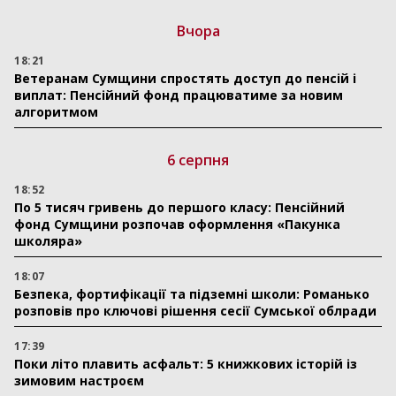
Вчора
18:21
Ветеранам Сумщини спростять доступ до пенсій і
виплат: Пенсійний фонд працюватиме за новим
алгоритмом
6 серпня
18:52
По 5 тисяч гривень до першого класу: Пенсійний
фонд Сумщини розпочав оформлення «Пакунка
школяра»
18:07
Безпека, фортифікації та підземні школи: Романько
розповів про ключові рішення сесії Сумської облради
17:39
Поки літо плавить асфальт: 5 книжкових історій із
зимовим настроєм