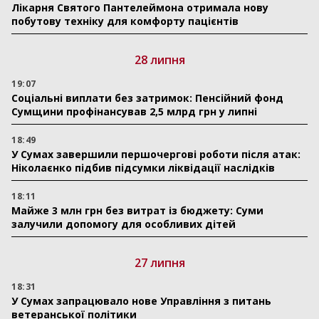
Лікарня Святого Пантелеймона отримала нову
побутову техніку для комфорту пацієнтів
28 липня
19:07
Соціальні виплати без затримок: Пенсійний фонд
Сумщини профінансував 2,5 млрд грн у липні
18:49
У Сумах завершили першочергові роботи після атак:
Ніколаєнко підбив підсумки ліквідації наслідків
18:11
Майже 3 млн грн без витрат із бюджету: Суми
залучили допомогу для особливих дітей
27 липня
18:31
У Сумах запрацювало нове Управління з питань
ветеранської політики