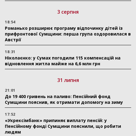
3 серпня
18:54
Романько розширює програму відпочинку дітей із
прифронтової Сумщини: перша група оздоровилася в
Австрії
18:31
Ніколаєнко: у Сумах погодили 115 компенсацій на
відновлення житла майже на 6,6 млн грн
31 липня
21:01
До 19 400 гривень на паливо: Пенсійний фонд
Сумщини пояснив, як отримати допомогу на зиму
17:52
«Укрексімбанк» припиняє виплату пенсій: у
Пенсійному фонді Сумщини пояснили, що робити
людям