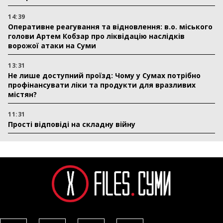
14:39
Оперативне реагування та відновлення: в.о. міського
голови Артем Кобзар про ліквідацію наслідків
ворожої атаки на Суми
13:31
Не лише доступний проїзд: Чому у Сумах потрібно
профінансувати ліки та продукти для вразливих
містян?
11:31
Прості відповіді на складну війну