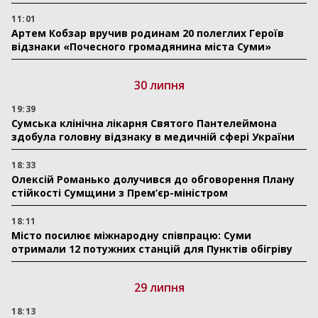
11:01
Артем Кобзар вручив родинам 20 полеглих Героїв
відзнаки «Почесного громадянина міста Суми»
30 липня
19:39
Сумська клінічна лікарня Святого Пантелеймона
здобула головну відзнаку в медичній сфері України
18:33
Олексій Романько долучився до обговорення Плану
стійкості Сумщини з Прем’єр-міністром
18:11
Місто посилює міжнародну співпрацю: Суми
отримали 12 потужних станцій для Пунктів обігріву
29 липня
18:13