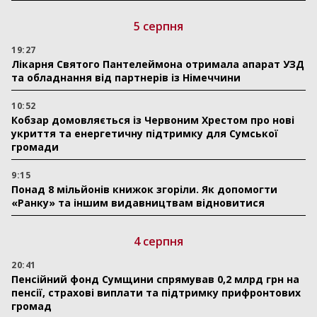
5 серпня
19:27
Лікарня Святого Пантелеймона отримала апарат УЗД
та обладнання від партнерів із Німеччини
10:52
Кобзар домовляється із Червоним Хрестом про нові
укриття та енергетичну підтримку для Сумської
громади
9:15
Понад 8 мільйонів книжок згоріли. Як допомогти
«Ранку» та іншим видавництвам відновитися
4 серпня
20:41
Пенсійний фонд Сумщини спрямував 0,2 млрд грн на
пенсії, страхові виплати та підтримку прифронтових
громад