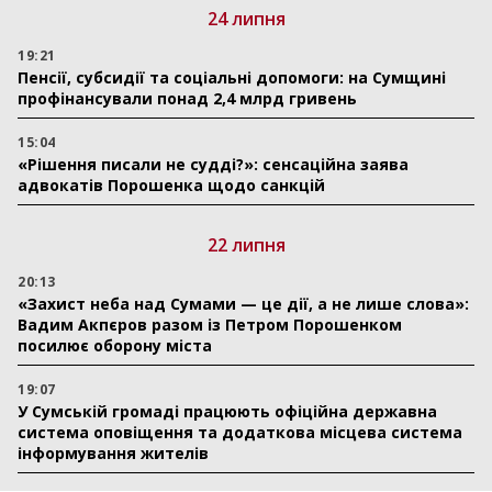
24 липня
19:21
Пенсії, субсидії та соціальні допомоги: на Сумщині
профінансували понад 2,4 млрд гривень
15:04
«Рішення писали не судді?»: сенсаційна заява
адвокатів Порошенка щодо санкцій
22 липня
20:13
«Захист неба над Сумами — це дії, а не лише слова»:
Вадим Акпєров разом із Петром Порошенком
посилює оборону міста
19:07
У Сумській громаді працюють офіційна державна
система оповіщення та додаткова місцева система
інформування жителів