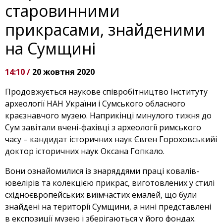
старовинними
прикрасами, знайденими
на Сумщині
14:10 /
20 жовтня 2020
Продовжується наукове співробітництво Інституту
археології НАН України і Сумського обласного
краєзнавчого музею. Наприкінці минулого тижня до
Сум завітали вчені-фахівці з археології римського
часу – кандидат історичних наук Євген Гороховськийі
доктор історичних наук Оксана Гопкало.
Вони ознайомилися із знаряддями праці ковалів-
ювелірів та колекцією прикрас, виготовлених у стилі
східноєвропейських виїмчастих емалей, що були
знайдені на території Сумщини, а нині представлені
в експозиції музею і зберігаються у його фондах.