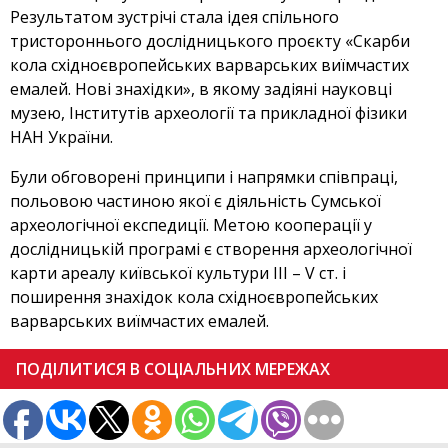
Результатом зустрічі стала ідея спільного
тристороннього дослідницького проєкту «Скарби
кола східноєвропейських варварських виїмчастих
емалей. Нові знахідки», в якому задіяні науковці
музею, Інститутів археології та прикладної фізики
НАН України.
Були обговорені принципи і напрямки співпраці,
польовою частиною якої є діяльність Сумської
археологічної експедиції. Метою кооперації у
дослідницькій програмі є створення археологічної
карти ареалу київської культури ІІІ – V ст. і
поширення знахідок кола східноєвропейських
варварських виїмчастих емалей.
ПОДІЛИТИСЯ В СОЦІАЛЬНИХ МЕРЕЖАХ