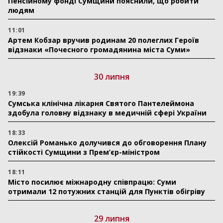
Пенсійному фонді Сумщини пояснили, що робити
людям
11:01
Артем Кобзар вручив родинам 20 полеглих Героїв
відзнаки «Почесного громадянина міста Суми»
30 липня
19:39
Сумська клінічна лікарня Святого Пантелеймона
здобула головну відзнаку в медичній сфері України
18:33
Олексій Романько долучився до обговорення Плану
стійкості Сумщини з Прем’єр-міністром
18:11
Місто посилює міжнародну співпрацю: Суми
отримали 12 потужних станцій для Пунктів обігріву
29 липня