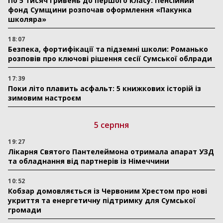
По 5 тисяч гривень до першого класу: Пенсійний
фонд Сумщини розпочав оформлення «Пакунка
школяра»
18:07
Безпека, фортифікації та підземні школи: Романько
розповів про ключові рішення сесії Сумської облради
17:39
Поки літо плавить асфальт: 5 книжкових історій із
зимовим настроєм
5 серпня
19:27
Лікарня Святого Пантелеймона отримала апарат УЗД
та обладнання від партнерів із Німеччини
10:52
Кобзар домовляється із Червоним Хрестом про нові
укриття та енергетичну підтримку для Сумської
громади