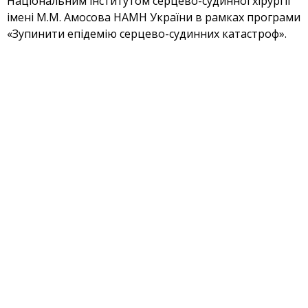
Національним інститутом серцево-судинної хірургії
імені М.М. Амосова НАМН України в рамках програми
«Зупинити епідемію серцево-судинних катастроф».