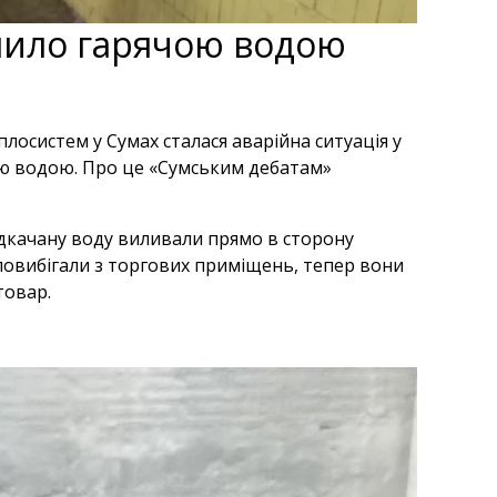
пило гарячою водою
лосистем у Сумах сталася аварійна ситуація у
ою водою. Про це «Сумським дебатам»
Відкачану воду виливали прямо в сторону
повибігали з торгових приміщень, тепер вони
товар.