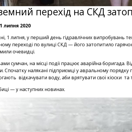
земний перехід на СКД зато
1 липня 2020
ні, 1 липня, у перший день гідравлічних випробувань теп
ному переході по вулиці СКД — його затопитило гаряч
мили очевидці.
вами сумчан, на місці події працює аварійна боригада. 
и. Спочатку налякані підприємці у авральному порядку 
гають відкачувати воду, аби врятувати свої кіоски та 
иці — у наступних новинах.