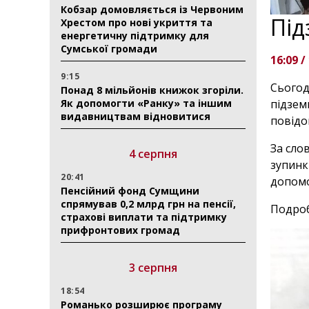
Кобзар домовляється із Червоним
Під
Хрестом про нові укриття та
енергетичну підтримку для
Сумської громади
16:09 /
9:15
Сьогод
Понад 8 мільйонів книжок згоріли.
Як допомогти «Ранку» та іншим
підзем
видавництвам відновитися
повідо
За сло
4 серпня
зупинк
20:41
допомо
Пенсійний фонд Сумщини
спрямував 0,2 млрд грн на пенсії,
Подроб
страхові виплати та підтримку
прифронтових громад
3 серпня
18:54
Романько розширює програму