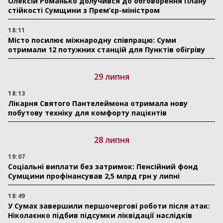
Олексій Романько долучився до обговорення Плану
стійкості Сумщини з Прем’єр-міністром
18:11
Місто посилює міжнародну співпрацю: Суми
отримали 12 потужних станцій для Пунктів обігріву
29 липня
18:13
Лікарня Святого Пантелеймона отримала нову
побутову техніку для комфорту пацієнтів
28 липня
19:07
Соціальні виплати без затримок: Пенсійний фонд
Сумщини профінансував 2,5 млрд грн у липні
18:49
У Сумах завершили першочергові роботи після атак:
Ніколаєнко підбив підсумки ліквідації наслідків