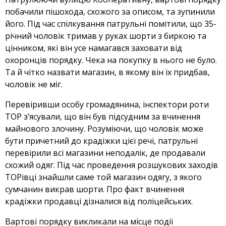
побачили пішохода, схожого за описом, та зупинили
його. Під час спілкування патрульні помітили, що 35-
річний чоло
вік тримав у руках шорти з биркою та
цінником, які він усе намагався заховати від
охоронців порядку. Чека на покупку в нього не було.
Та й чітко назвати магазин, в якому він їх придбав,
чоловік не міг.
Перевіривши особу громадянина, інспектори роти
ТОР з’ясували, що він був підсудним за вчинення
майнового злочину. Розуміючи, що чоловік може
бути причетний до крадіжки цієї речі, патрульні
перевірили всі магазини неподалік, де продавали
схожий одяг. Під час проведення розшукових заходів
ТОРівці знайшли саме той магазин одягу, з якого
сумчанин викрав шорти. Про факт вчинення
крадіжки продавці дізналися від поліцейських.
Вартові порядку викликали на місце події