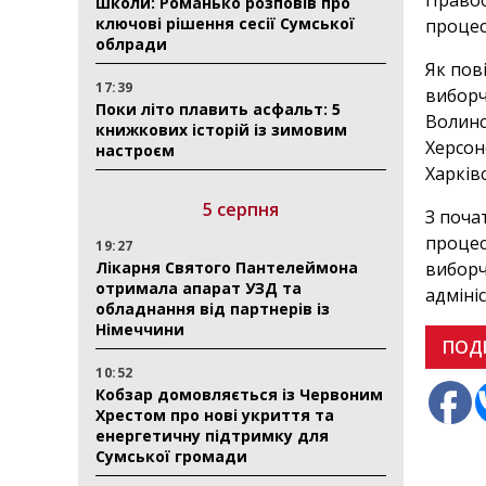
Правоо
школи: Романько розповів про
ключові рішення сесії Сумської
процес
облради
Як пов
17:39
виборч
Поки літо плавить асфальт: 5
Волинсь
книжкових історій із зимовим
Херсонс
настроєм
Харків
5 серпня
З поча
процес
19:27
Лікарня Святого Пантелеймона
виборч
отримала апарат УЗД та
адміні
обладнання від партнерів із
Німеччини
ПОД
10:52
Кобзар домовляється із Червоним
Хрестом про нові укриття та
енергетичну підтримку для
Сумської громади