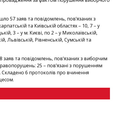
е провадження за фактом порушення виборчого
̆шло 57 заяв та повідомлень, пов’язаних з
патській та Київській областях – 10, 7 – у
кій, 3 – у м. Києві, по 2 – у Миколаївській,
ій, Львівській, Рівненській, Сумській та
8 заяв та повідомлень, пов’язаних з виборчим
равопорушень: 25 – пов’язані з порушенням
. Складено 6 протоколів про вчинення
цесом.