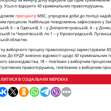
хоронці за минулу добу відкрили ще одне кримінальн
у. Усього відкрито 43 кримінальних правопорушень.
ідомляє
пресцентр
МВС, упродовж доби до поліції надіи
им процесом. Найбільше повідомлень зафіксовано у Закар
кій, 6 – в Одеській, 5 – у Дніпропетровській, 4 – у Донець
ькій та Чернігівській, по 1 – у Кіровоградській, Луганськ
ській областях.
тку виборчого процесу правоохоронці зареєстрували 43
ом. До ЄРДР внесено відомості щодо 43 кримінальних п
ого законодавства, 18 – пов’язані з виборчим процесом
стративних правопорушень, пов’язаних з виборчим про
ІЛИТИСЯ В СОЦІАЛЬНИХ МЕРЕЖАХ