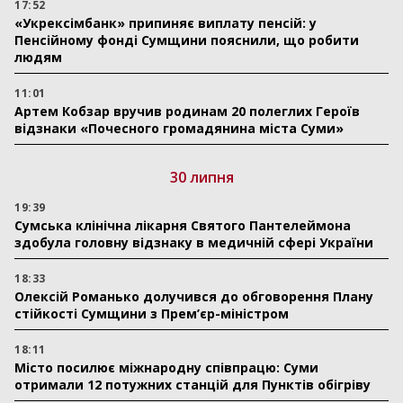
17:52
«Укрексімбанк» припиняє виплату пенсій: у
Пенсійному фонді Сумщини пояснили, що робити
людям
11:01
Артем Кобзар вручив родинам 20 полеглих Героїв
відзнаки «Почесного громадянина міста Суми»
30 липня
19:39
Сумська клінічна лікарня Святого Пантелеймона
здобула головну відзнаку в медичній сфері України
18:33
Олексій Романько долучився до обговорення Плану
стійкості Сумщини з Прем’єр-міністром
18:11
Місто посилює міжнародну співпрацю: Суми
отримали 12 потужних станцій для Пунктів обігріву