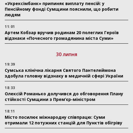
«Укрексімбанк» припиняє виплату пенсій: у
Пенсійному фонді Сумщини пояснили, що робити
людям
11:01
Артем Кобзар вручив родинам 20 полеглих Героїв
відзнаки «Почесного громадянина міста Суми»
30 липня
19:39
Сумська клінічна лікарня Святого Пантелеймона
здобула головну відзнаку в медичній сфері України
18:33
Олексій Романько долучився до обговорення Плану
стійкості Сумщини з Прем’єр-міністром
18:11
Місто посилює міжнародну співпрацю: Суми
отримали 12 потужних станцій для Пунктів обігріву