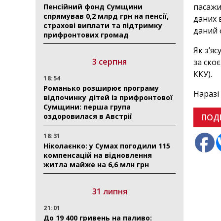
пасажи
Пенсійний фонд Сумщини
спрямував 0,2 млрд грн на пенсії,
даних 
страхові виплати та підтримку
даний 
прифронтових громад
Як з’я
3 серпня
за ско
ККУ).
18:54
Романько розширює програму
Наразі
відпочинку дітей із прифронтової
Сумщини: перша група
оздоровилася в Австрії
ПОД
18:31
Ніколаєнко: у Сумах погодили 115
компенсацій на відновлення
житла майже на 6,6 млн грн
31 липня
21:01
До 19 400 гривень на паливо: