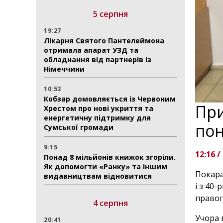
5 серпня
19:27
Лікарня Святого Пантелеймона
отримала апарат УЗД та
обладнання від партнерів із
Німеччини
10:52
Кобзар домовляється із Червоним
При
Хрестом про нові укриття та
енергетичну підтримку для
пон
Сумської громади
9:15
12:16 /
Понад 8 мільйонів книжок згоріли.
Як допомогти «Ранку» та іншим
Покара
видавництвам відновитися
і з 40
правоп
4 серпня
Учора 
20:41