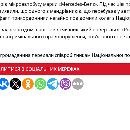
рів мікроавтобусу марки «Mercedes-Benz». Під час цієї
виявили, що одного з мандрівників, що перебував у авт
факт прикордонники негайно повідомили колег з Націона
сувалося згодом, наш співвітчизник, який повертався з Ро
єння кримінального правопорушення, пов’язаного з неза
 громадянина передали співробітникам Національної пол
ІЛИТИСЯ В СОЦІАЛЬНИХ МЕРЕЖАХ