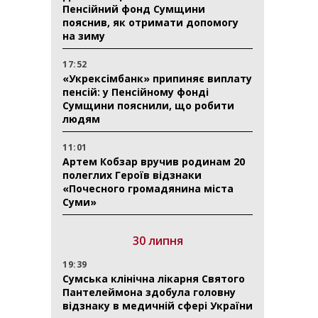
Пенсійний фонд Сумщини
пояснив, як отримати допомогу
на зиму
17:52
«Укрексімбанк» припиняє виплату
пенсій: у Пенсійному фонді
Сумщини пояснили, що робити
людям
11:01
Артем Кобзар вручив родинам 20
полеглих Героїв відзнаки
«Почесного громадянина міста
Суми»
30 липня
19:39
Сумська клінічна лікарня Святого
Пантелеймона здобула головну
відзнаку в медичній сфері України