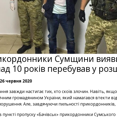
кордонники Сумщини вияви
ад 10 років перебував у роз
26 червня 2020
ння завжди настигає тих, хто скоїв злочин. Навіть, якщо
-річним громадянином України, який намагався втекти ві
орушення. Але, завдячуючи пильності прикордонників, 
в пункті пропуску «Бачівськ» прикордонники Сумського 