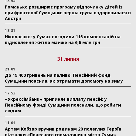
18:54
Романько розширює програму відпочинку дітей із
прифронтової Сумщини: перша група оздоровилася в
Австрії
18:31
Ніколаєнко: у Сумах погодили 115 компенсацій на
відновлення житла майже на 6,6 млн грн
31 липня
21:01
До 19 400 гривень на паливо: Пенсійний фонд
Сумщини пояснив, як отримати допомогу на зиму
17:52
«Укрексімбанк» припиняє виплату пенсій: у
Пенсійному фонді Сумщини пояснили, що робити
людям
11:01
Артем Кобзар вручив родинам 20 полеглих Героїв
відзнаки «Почесного громадянина міста Суми»