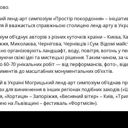
ово.
ий ленд-арт симпозіум «Простір покордоння» – ініціати
ля й вважається справжньою столицею ленд-арту в Украї
іум об’єднує авторів з різних куточків країни – Києва, Х
жжя, Миколаєва, Чернігова, Чернівців і Сум. Відомі май
ьно організовують ландшафт, воду, повітря, вогонь у пе
уючи свіжі ідеї та мистецькі рішення. Таким чином, за
о 60-70 унікальних робіт — від перформансів, фото-, ві
иментів до масштабних монументальних об’єктів.
 в Україні Могрицький ленд-арт симпозіум об’єднав пр
х для виникнення в інших регіонах подібних заходів («Ш
я, «Хортиця» – Запоріжжя, «Весняний вітер» – Київ, «Три
ю на Львівщині – фестиваль «Фортмісія»).