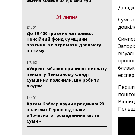
житла майже на 6,6 млн грн
Довідк
31 липня
Сумськ
довкіл
21:01
До 19 400 гривень на паливо:
Симпоз
Пенсійний фонд Сумщини
пояснив, як отримати допомогу
Запорі
на зиму
візуал
пропон
17:52
близьк
«Укрексімбанк» припиняє виплату
пенсій: у Пенсійному фонді
експер
Сумщини пояснили, що робити
людям
Перший
поштов
11:01
Вінниц
Артем Кобзар вручив родинам 20
Польще
полеглих Героїв відзнаки
«Почесного громадянина міста
Суми»