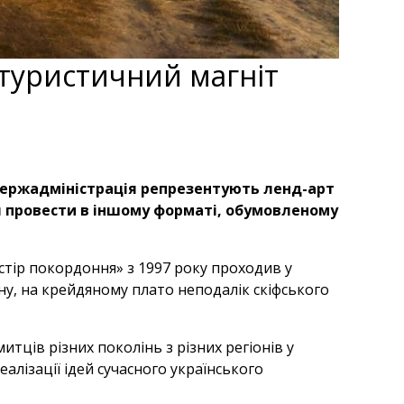
 туристичний магніт
держадміністрація репрезентують ленд-арт
я провести в іншому форматі, обумовленому
тір покордоння» з 1997 року проходив у
у, на крейдяному плато неподалік скіфського
итців різних поколінь з різних регіонів у
алізації ідей сучасного українського