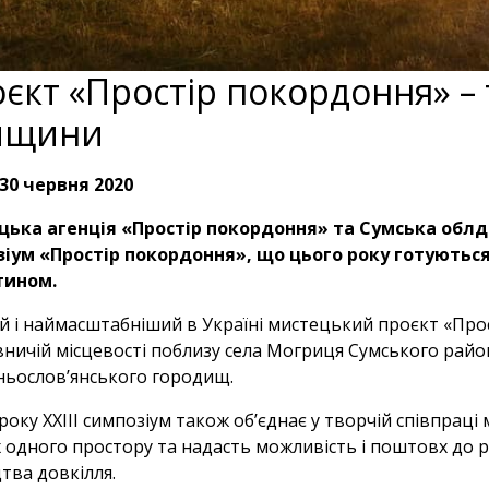
єкт «Простір покордоння» –
мщини
30 червня 2020
цька агенція «Простір покордоння» та Сумська обл
іум «Простір покордоння», що цього року готуютьс
тином.
 і наймасштабніший в Україні мистецький проєкт «Прос
ничій місцевості поблизу села Могриця Сумського район
ньослов’янського городищ.
року XXIII симпозіум також об’єднає у творчій співпраці м
 одного простору та надасть можливість і поштовх до ре
тва довкілля.