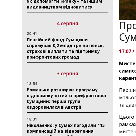
Як допомогти «Ранку» та іншим
видавництвам відновитися
Про
4 серпня
Су
20:41
Пенсійний фонд Сумщини
спрямував 0,2 млрд грн на пенсії,
17:07 /
страхові виплати та підтримку
прифронтових громад
Мисте
симпоз
3 серпня
каран
18:54
Романько розширює програму
Перший
відпочинку дітей із прифронтової
мальов
Сумщини: перша група
та дав
оздоровилася в Австрії
Цього 
18:31
рамках
Ніколаєнко: у Сумах погодили 115
компенсацій на відновлення
мистец