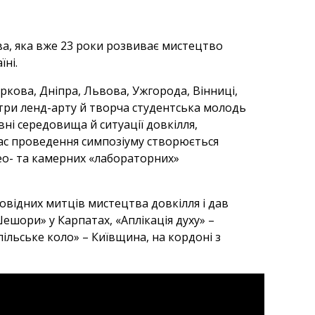
ва, яка вже 23 роки розвиває мистецтво
ні.
аркова, Дніпра, Львова, Ужгорода, Вінниці,
стри ленд-арту й творча студентська молодь
вні середовища й ситуації довкілля,
 час проведення симпозіуму створюється
део- та камерних «лабораторних»
овідних митців мистецтва довкілля і дав
ешори» у Карпатах, «Аплікація духу» –
пільське коло» – Київщина, на кордоні з