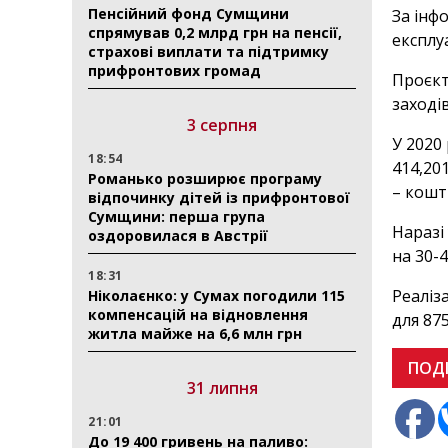
Пенсійний фонд Сумщини
За інф
спрямував 0,2 млрд грн на пенсії,
експлу
страхові виплати та підтримку
прифронтових громад
Проєкт
заходів
3 серпня
У 2020
18:54
414,201
Романько розширює програму
– кошт
відпочинку дітей із прифронтової
Сумщини: перша група
Наразі
оздоровилася в Австрії
на 30-
18:31
Реаліз
Ніколаєнко: у Сумах погодили 115
компенсацій на відновлення
для 87
житла майже на 6,6 млн грн
ПОД
31 липня
21:01
До 19 400 гривень на паливо: