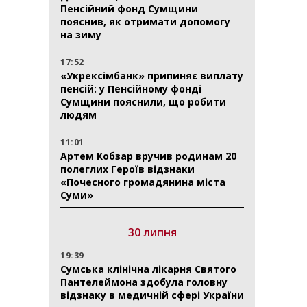
Пенсійний фонд Сумщини
пояснив, як отримати допомогу
на зиму
17:52
«Укрексімбанк» припиняє виплату
пенсій: у Пенсійному фонді
Сумщини пояснили, що робити
людям
11:01
Артем Кобзар вручив родинам 20
полеглих Героїв відзнаки
«Почесного громадянина міста
Суми»
30 липня
19:39
Сумська клінічна лікарня Святого
Пантелеймона здобула головну
відзнаку в медичній сфері України