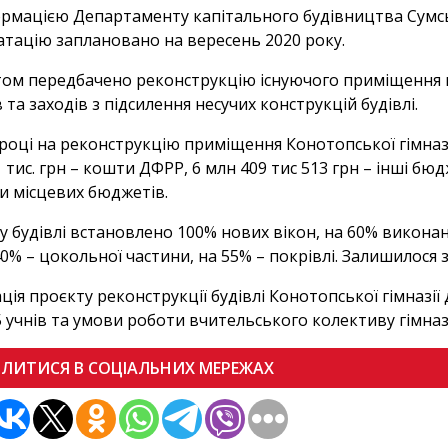
ормацією Департаменту капітального будівництва Сумськ
атацію заплановано на вересень 2020 року.
ом передбачено реконструкцію існуючого приміщення г
 та заходів з підсилення несучих конструкцій будівлі.
 році на реконструкцію приміщення Конотопської гімназії
 тис. грн – кошти ДФРР, 6 млн 409 тис 513 грн – інші бюдж
и місцевих бюджетів.
 у будівлі встановлено 100% нових вікон, на 60% виконан
40% – цокольної частини, на 55% – покрівлі. Залишилося 
ація проєкту реконструкції будівлі Конотопської гімназ
5 учнів та умови роботи вчительського колективу гімна
ІЛИТИСЯ В СОЦІАЛЬНИХ МЕРЕЖАХ