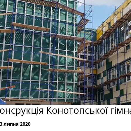
онсрукція Конотопської гімн
3 липня 2020