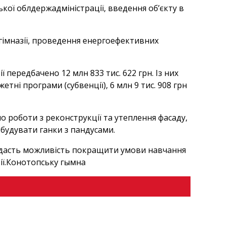
ої облдержадміністрації, введення об’єкту в
імназії, проведення енергоефективних
 передбачено 12 млн 833 тис. 622 грн. Із них
етні програми (субвенції), 6 млн 9 тис. 908 грн
о роботи з реконструкції та утеплення фасаду,
збудувати ганки з пандусами.
ії дасть можливість покращити умови навчання
зії.Конотопську гымна