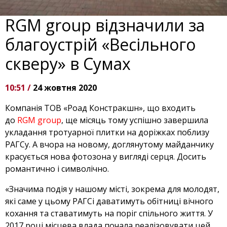
RGM group відзначили за
благоустрій «Весільного
скверу» в Сумах
10:51 /
24 жовтня 2020
Компанія ТОВ «Роад Констракшн», що входить
до
RGM group
, ще місяць тому успішно завершила
укладання тротуарної плитки на доріжках поблизу
РАГСу. А вчора на новому, доглянутому майданчику
красується нова фотозона у вигляді серця. Досить
романтично і символічно.
«Значима подія у нашому місті, зокрема для молодят,
які саме у цьому РАГСі даватимуть обітниці вічного
кохання та ставатимуть на поріг спільного життя. У
2017 році місцева влада почала реалізовувати цей