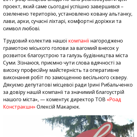
проект, який саме сьогодні успішно завершився –
озеленено територію, установлено ковану альтанку,
лави, арки, сучасні ліхтарі, комфортні доріжки та
символ любові.
Трудовий колектив нашої
компанії
нагороджено
грамотою міського голови за вагомий внесок у
розвиток благоустрою та галузь будівництва міста
Суми. Зізнаюся, приємно чути слова вдячності за
високу професійну майстерність та оперативне
виконання робіт по замощенню весільного скверу.
Дякуємо депутатові місцевої ради Ірині Рибальченко
за довіру нашій компанії та значимий благоустрій
нашого міста», — коментує директор ТОВ
«Роад
Констракшн»
Олексій Макарюк.