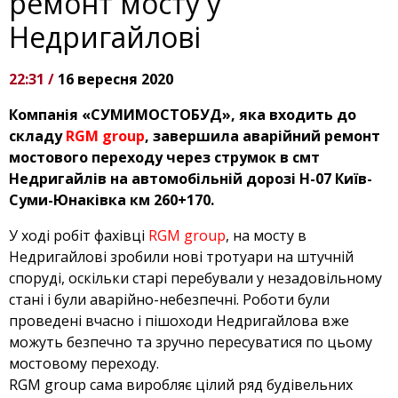
ремонт мосту у
Недригайлові
22:31 /
16 вересня 2020
Компанія «СУМИМОСТОБУД», яка входить до
складу
RGM group
, завершила аварійний ремонт
мостового переходу через струмок в смт
Недригайлів на автомобільній дорозі Н-07 Київ-
Суми-Юнаківка км 260+170.
У ході робіт фахівці
RGM group
, на мосту в
Недригайлові зробили нові тротуари на штучній
споруді, оскільки старі перебували у незадовільному
стані і були аварійно-небезпечні. Роботи були
проведені вчасно і пішоходи Недригайлова вже
можуть безпечно та зручно пересуватися по цьому
мостовому переходу.
RGM group сама виробляє цілий ряд будівельних