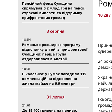
Ром
Пенсійний фонд Сумщини
спрямував 0,2 млрд грн на пенсії,
страхові виплати та підтримку
10:28 /
прифронтових громад
3 серпня
18:54
Романько розширює програму
Прийня
відпочинку дітей із прифронтової
суверен
Сумщини: перша група
оздоровилася в Австрії
24 рок
демокр
18:31
Ніколаєнко: у Сумах погодили 115
Україн
компенсацій на відновлення
найбіл
житла майже на 6,6 млн грн
держав
31 липня
І сьог
громад
21:01
До 19 400 гривень на паливо:
держав