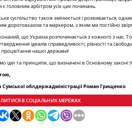
и є головним арбітром усіх цих починань.
ське суспільство також змінюється і розвивається, одн
им дороговказом та маркером, з яким ми постійно звір
конаний, що Україна розпочинається з кожного з нас. Тож
утвердження ідеалів справедливості, рівності та свобод
 процвітання нашої держави!
о ідеї та принципи, що визначені в Основному законі У
гою,
а Сумської облдержадміністрації Роман Грищенко
ІЛИТИСЯ В СОЦІАЛЬНИХ МЕРЕЖАХ