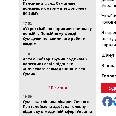
Пенсійний фонд Сумщини
Україн
пояснив, як отримати допомогу
на зиму
Україн
головн
17:52
«Укрексімбанк» припиняє виплату
Я пере
пенсій: у Пенсійному фонді
шляху 
Сумщини пояснили, що робити
людям
заради
11:01
Шануйм
Артем Кобзар вручив родинам 20
полеглих Героїв відзнаки
З пова
«Почесного громадянина міста
Суми»
Голов
30 липня
ПОД
19:39
Сумська клінічна лікарня Святого
Пантелеймона здобула головну
відзнаку в медичній сфері України