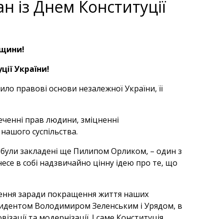
н із Днем Конституції
мщини!
ції України!
ло правові основи незалежної України, її
еченні прав людини, зміцненні
нашого суспільства.
о були закладені ще Пилипом Орликом, – один з
несе в собі надзвичайно цінну ідею про те, що
орення заради покращення життя наших
езидентом Володимиром Зеленським і Урядом, в
зації та модернізації. І саме Конституція