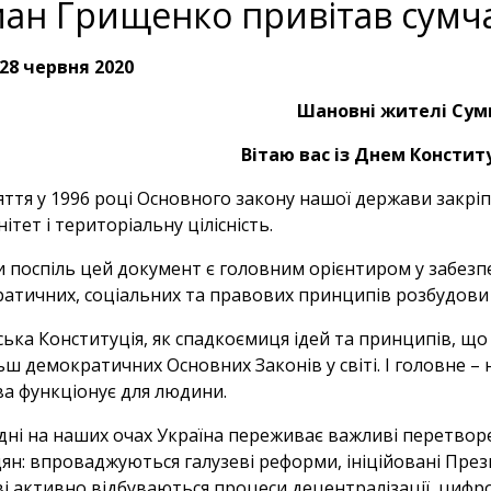
ан Грищенко привітав сумча
28 червня 2020
Шановні жителі Су
Вітаю вас із Днем Конститу
ття у 1996 році Основного закону нашої держави закріпи
ітет і територіальну цілісність.
и поспіль цей документ є головним орієнтиром у забезп
атичних, соціальних та правових принципів розбудови 
ська Конституція, як спадкоємиця ідей та принципів, щ
ьш демократичних Основних Законів у світі. І головне – 
а функціонує для людини.
одні на наших очах Україна переживає важливі перетв
ян: впроваджуються галузеві реформи, ініційовані Пр
і активно відбуваються процеси децентралізації, цифрові