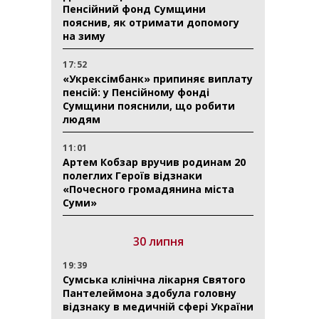
Пенсійний фонд Сумщини
пояснив, як отримати допомогу
на зиму
17:52
«Укрексімбанк» припиняє виплату
пенсій: у Пенсійному фонді
Сумщини пояснили, що робити
людям
11:01
Артем Кобзар вручив родинам 20
полеглих Героїв відзнаки
«Почесного громадянина міста
Суми»
30 липня
19:39
Сумська клінічна лікарня Святого
Пантелеймона здобула головну
відзнаку в медичній сфері України