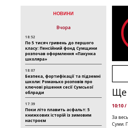
НОВИНИ
Вчора
18:52
По 5 тисяч гривень до першого
класу: Пенсійний фонд Сумщини
розпочав оформлення «Пакунка
школяра»
18:07
Безпека, фортифікації та підземні
школи: Романько розповів про
ключові рішення сесії Сумської
Ще 
облради
17:39
10:10 /
Поки літо плавить асфальт: 5
книжкових історій із зимовим
За вес
настроєм
Суми. 