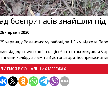
ад боєприпасів знайшли пі
26 червня 2020
 25 червня, у Роменському районі, за 1,5 км від села Пер
ими відділу комунікації поліції області, там вилучили 5 
тні міни калібру 50 мм та 3 детонатори. Боєприпаси зн
ІЛИТИСЯ В СОЦІАЛЬНИХ МЕРЕЖАХ