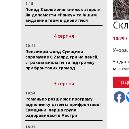
9:15
Понад 8 мільйонів книжок згоріли.
Як допомогти «Ранку» та іншим
видавництвам відновитися
Скл
4 серпня
10:29 /
20:41
Учора,
Пенсійний фонд Сумщини
спрямував 0,2 млрд грн на пенсії,
За дан
страхові виплати та підтримку
прифронтових громад
міноме
ПОД
3 серпня
18:54
Романько розширює програму
відпочинку дітей із прифронтової
Сумщини: перша група
оздоровилася в Австрії
18:31