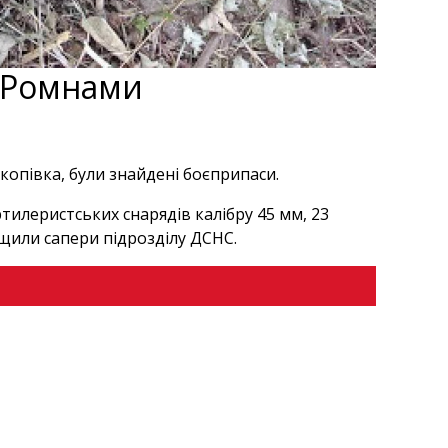
д Ромнами
екопівка, були знайдені боєприпаси.
артилеристських снарядів калібру 45 мм, 23
ищили сапери підрозділу ДСНС.