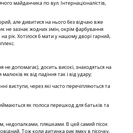
ого майданчика по вул. Інтернаціоналістів,
рий, але дивитися на нього без відчаю вже
ик не зазнає жодних змін, окрім фарбування
на рік. Хотілося б мати у нашому дворі гарний,
плекс.
:
я не допомагає), досить високі, знаходяться на
малюків як від падіння так і від удару;
нні виступи, через які часто перечіпляються та
приймаються як полоса перешкод для батьків та
тям, недопалками, пляшками. В цей самий пісок
повідний. Тож коли дитинка риє ямку в пісочку,