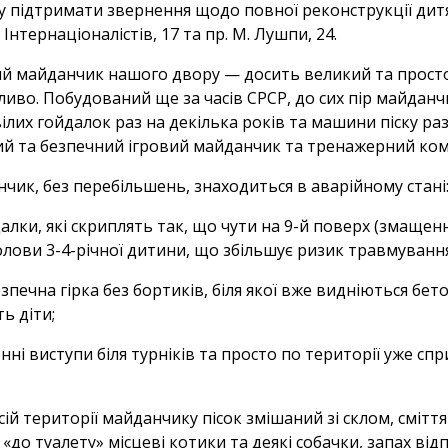
 підтримати звернення щодо повної реконструкції дитяч
. Інтернаціоналістів, 17 та пр. М. Лушпи, 24.
й майданчик нашого двору — досить великий та просто
иво. Побудований ще за часів СРСР, до сих пір майданч
ілих гойдалок раз на декілька років та машини піску раз 
ий та безпечний ігровий майданчик та тренажерний ком
чик, без перебільшень, знаходиться в аварійному стані
алки, які скриплять так, що чути на 9-й поверх (змащенн
голови 3-4-річної дитини, що збільшує ризик травмування 
зпечна гірка без бортиків, біля якої вже видніються бето
ь діти;
нні виступи біля турніків та просто по території уже с
сій території майданчику пісок змішаний зі склом, сміт
 «до туалету» місцеві котики та деякі собачки, запах від