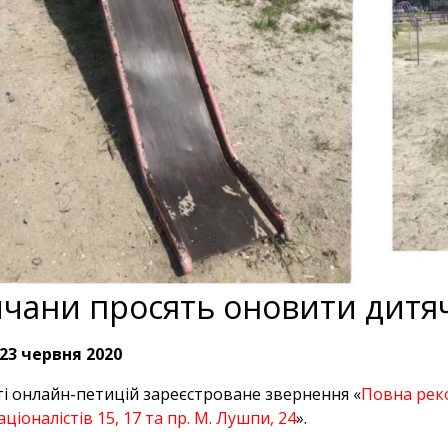
чани просять оновити дит
23 червня 2020
ті онлайн-петицій зареєстроване звернення «
Повна реко
ціоналістів 15, 17 та пр. М. Лушпи, 24
».