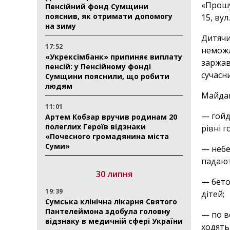
«Прошу
Пенсійний фонд Сумщини
пояснив, як отримати допомогу
15, вул
на зиму
Дитячи
17:52
неможл
«Укрексімбанк» припиняє виплату
заржав
пенсій: у Пенсійному фонді
сучасн
Сумщини пояснили, що робити
людям
Майдан
11:01
— гойд
Артем Кобзар вручив родинам 20
полеглих Героїв відзнаки
рівні 
«Почесного громадянина міста
Суми»
— небе
падают
30 липня
— бето
19:39
дітей;
Сумська клінічна лікарня Святого
Пантелеймона здобула головну
— по в
відзнаку в медичній сфері України
ходять