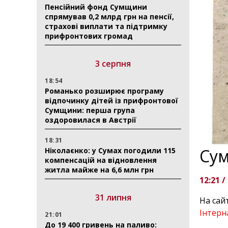
Пенсійний фонд Сумщини
спрямував 0,2 млрд грн на пенсії,
страхові виплати та підтримку
прифронтових громад
3 серпня
18:54
Романько розширює програму
відпочинку дітей із прифронтової
Сумщини: перша група
оздоровилася в Австрії
18:31
Сум
Ніколаєнко: у Сумах погодили 115
компенсацій на відновлення
житла майже на 6,6 млн грн
12:21 /
31 липня
На сай
Інтерна
21:01
До 19 400 гривень на паливо: