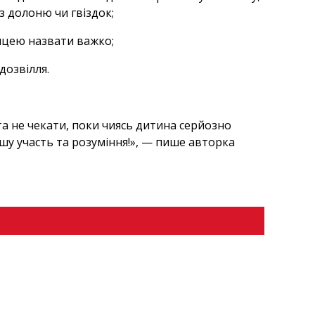
з долоню чи гвіздок;
ницею назвати важко;
дозвілля.
а не чекати, поки чиясь дитина серйозно
шу участь та розуміння!», — пише авторка