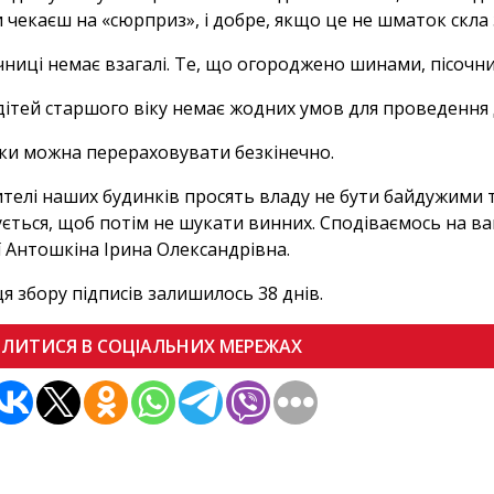
 чекаєш на «сюрприз», і добре, якщо це не шматок скла 
чниці немає взагалі. Те, що огороджено шинами, пісоч
дітей старшого віку немає жодних умов для проведення 
ки можна перераховувати безкінечно.
телі наших будинків просять владу не бути байдужими т
ється, щоб потім не шукати винних. Сподіваємось на ва
ї Антошкіна Ірина Олександрівна.
ця збору підписів залишилось 38 днів.
ІЛИТИСЯ В СОЦІАЛЬНИХ МЕРЕЖАХ