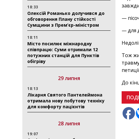
завжди
18:33
Олексій Романько долучився до
— пісо
обговорення Плану стійкості
Сумщини з Прем’єр-міністром
— для 
18:11
Недолі
Місто посилює міжнародну
співпрацю: Суми отримали 12
Тож жи
потужних станцій для Пунктів
обігріву
травму
петиці
29 липня
До кін
18:13
Лікарня Святого Пантелеймона
ПОД
отримала нову побутову техніку
для комфорту пацієнтів
28 липня
19:07