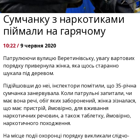
Сумчанку з наркотиками
піймали на гарячому
10:22 /
9 червня 2020
Патрулюючи вулицю Веретинівську, увагу вартових
порядку привернула жінка, яка щось старанно
шукала під деревом.
Підійшовши до неї, інспектори помітили, що 35-річна
сумчанка занервувала. Коли патрульні запитали, чи
має вона речі, обіг яких заборонений, жінка зізналася,
що має: пристрій, ймовірно, для вживання
наркотичних речовин, а також таблетку, ймовірно,
наркотичного походження.
На місце події охоронці порядку викликали слідчо-