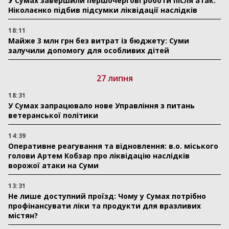
У Сумах завершили першочергові роботи після атак:
Ніколаєнко підбив підсумки ліквідації наслідків
18:11
Майже 3 млн грн без витрат із бюджету: Суми
залучили допомогу для особливих дітей
27 липня
18:31
У Сумах запрацювало нове Управління з питань
ветеранської політики
14:39
Оперативне реагування та відновлення: в.о. міського
голови Артем Кобзар про ліквідацію наслідків
ворожої атаки на Суми
13:31
Не лише доступний проїзд: Чому у Сумах потрібно
профінансувати ліки та продукти для вразливих
містян?