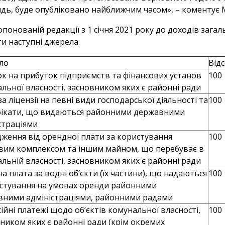
дь, буде опубліковано найближчим часом», – коментує
опонованій редакції з 1 січня 2021 року до доходів за
ти наступні джерела.
ло
Від
к на прибуток підприємств та фінансових установ
100
льної власності, засновником яких є районні ради
за ліцензії на певні види господарської діяльності та
100
фікати, що видаються районними державними
страціями
ження від орендної плати за користування
100
вим комплексом та іншим майном, що перебуває в
льній власності, засновником яких є районні ради
а плата за водні об’єкти (їх частини), що надаються
100
стування на умовах оренди районними
вними адміністраціями, районними радами
ійні платежі щодо об’єктів комунальної власності,
100
ником яких є районні ради (крім окремих