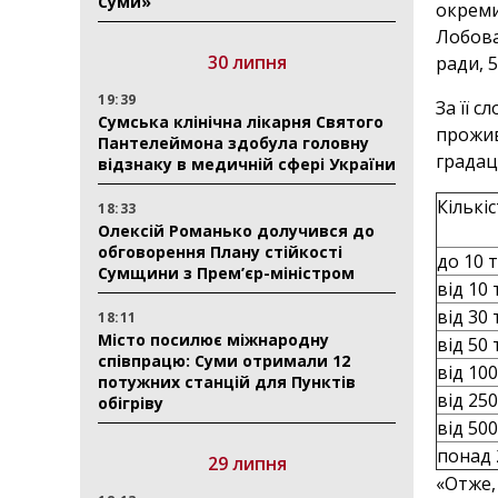
Суми»
окреми
Лобова
30 липня
ради, 
19:39
За її с
Сумська клінічна лікарня Святого
прожив
Пантелеймона здобула головну
градац
відзнаку в медичній сфері України
Кількі
18:33
Олексій Романько долучився до
обговорення Плану стійкості
до 10 
Сумщини з Прем’єр-міністром
від 10 
від 30
18:11
Місто посилює міжнародну
від 50
співпрацю: Суми отримали 12
від 10
потужних станцій для Пунктів
від 25
обігріву
від 50
понад 
29 липня
«Отже,