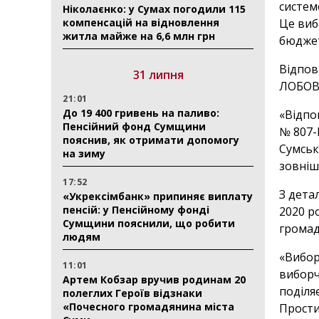
систем
Ніколаєнко: у Сумах погодили 115
компенсацій на відновлення
Це виб
житла майже на 6,6 млн грн
бюджет
Відпов
31 липня
ЛОБОВ
21:01
До 19 400 гривень на паливо:
«Відпо
Пенсійний фонд Сумщини
№ 807-
пояснив, як отримати допомогу
Сумськ
на зиму
зовніш
17:52
З дета
«Укрексімбанк» припиняє виплату
пенсій: у Пенсійному фонді
2020 р
Сумщини пояснили, що робити
громад 
людям
«Вибор
11:01
виборч
Артем Кобзар вручив родинам 20
поділя
полеглих Героїв відзнаки
«Почесного громадянина міста
Прости