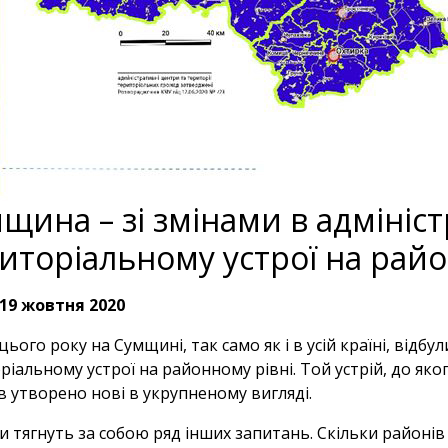
щина – зі змінами в адмініс
иторіальному устрої на райо
19 жовтня 2020
цього року на Сумщині, так само як і в усій країні, відбу
ріальному устрої на районному рівні. Той устрій, до яког
в утворено нові в укрупненому вигляді.
ни тягнуть за собою ряд інших запитань. Скільки районів