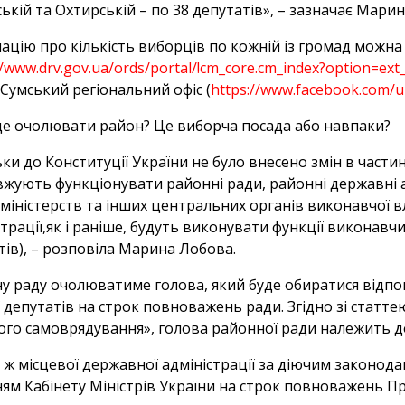
ькій та Охтирській – по 38 депутатів», – зазначає Мари
ацію про кількість виборців по кожній із громад можна
//www.drv.gov.ua/ords/portal/!cm_core.cm_index?option=ex
Сумський регіональний офіс (
https://www.facebook.com/
де очолювати район? Це виборча посада або навпаки?
ьки до Конституції України не було внесено змін в частині
жують функціонувати районні ради, районні державні ад
міністерств та інших центральних органів виконавчої в
страції,як і раніше, будуть виконувати функції виконавч
ів), – розповіла Марина Лобова.
у раду очолюватиме голова, який буде обиратися відп
її депутатів на строк повноважень ради. Згідно зі статт
ого самоврядування», голова районної ради належить до
 ж місцевої державної адміністрації за діючим законод
ям Кабінету Міністрів України на строк повноважень П