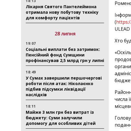
18:13
Роменс
Лікарня Святого Пантелеймона
отримала нову побутову техніку
Інформ
для комфорту пацієнтів
(
https:
ULEAD 
28 липня
Хто бу
19:07
Соціальні виплати без затримок:
«Оскіл
Пенсійний фонд Сумщини
продов
профінансував 2,5 млрд грн у липні
органи
18:49
адміні
У Сумах завершили першочергові
бюджет
роботи після атак: Ніколаєнко
підбив підсумки ліквідації
Районн
наслідків
числа 
місцев
18:11
Майже 3 млн грн без витрат із
Голову
бюджету: Суми залучили
допомогу для особливих дітей
поданн