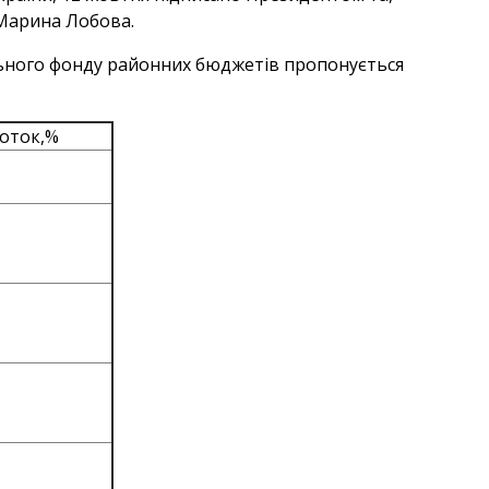
 Марина Лобова.
гального фонду районних бюджетів пропонується
соток,%