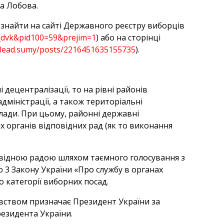
на Лобова.
 знайти на сайті Державного реєстру виборців
t_dvk&pid100=59&prejim=1
) або на сторінці
ulead.sumy/posts/2216451635155735
).
 децентралізації, то на рівні районів
міністрації, а також територіальні
лади. При цьому, районні державні
их органів відповідних рад (як то виконання
овідною радою шляхом таємного голосування з
ею 3 Закону України «Про службу в органах
 категорії виборних посад.
авством призначає Президент України за
резидента України.