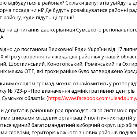
ою відбудуться в районах? Скільки депутатів увійдуть 
орча посада чи ні? Де будуть розміщуватися районні ра
 району, куди підуть ці гроші?
іді на ці питання дає керівниця Сумського регіонально
А.
відно до постанови Верховної Ради України від 17 липня
IX «Про утворення та ліквідацію районів» у нашій област
ий, Шосткинський, Конотопський, Роменський та Охтирс
ніх межах ОТГ, які трохи раніше було затверджено Уряд
льним складом громад можна ознайомитись у розпорядже
оку № 723-р «Про визначення адміністративних центрів
Сумської області»: (
https://www.facebook.com/ulead.sum
и депутатів районних рад проводяться за системою пр
ими списками місцевих організацій політичних партій у 
ється єдиний багатомандатний виборчий округ, що збіга
ми словами, територія кожного з нових районів поділена