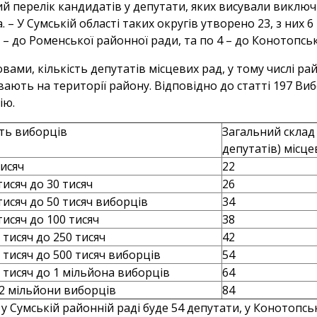
й перелік кандидатів у депутати, яких висували виключ
. – У Сумській області таких округів утворено 23, з них 
5 – до Роменської районної ради, та по 4 – до Конотопськ
ловами, кількість депутатів місцевих рад, у тому числі ра
ають на території району. Відповідно до статті 197 Ви
ію.
сть виборців
Загальний склад 
депутатів) місце
тисяч
22
тисяч до 30 тисяч
26
 тисяч до 50 тисяч виборців
34
 тисяч до 100 тисяч
38
0 тисяч до 250 тисяч
42
0 тисяч до 500 тисяч виборців
54
0 тисяч до 1 мільйона виборців
64
2 мільйони виборців
84
 у Сумській районній раді буде 54 депутати, у Конотопськ