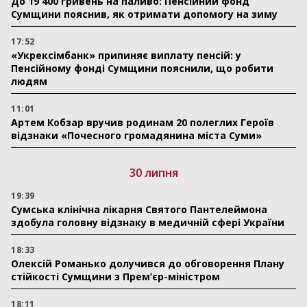
До 19 400 гривень на паливо: Пенсійний фонд
Сумщини пояснив, як отримати допомогу на зиму
17:52
«Укрексімбанк» припиняє виплату пенсій: у
Пенсійному фонді Сумщини пояснили, що робити
людям
11:01
Артем Кобзар вручив родинам 20 полеглих Героїв
відзнаки «Почесного громадянина міста Суми»
30 липня
19:39
Сумська клінічна лікарня Святого Пантелеймона
здобула головну відзнаку в медичній сфері України
18:33
Олексій Романько долучився до обговорення Плану
стійкості Сумщини з Прем’єр-міністром
18:11