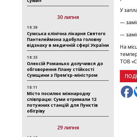
Суми»
У запл
30 липня
— замі
19:39
Сумська клінічна лікарня Святого
— замі
Пантелеймона здобула головну
відзнаку в медичній сфері України
На міс
темпер
18:33
ТОВ «С
Олексій Романько долучився до
обговорення Плану стійкості
Сумщини з Прем’єр-міністром
ПОД
18:11
Місто посилює міжнародну
співпрацю: Суми отримали 12
потужних станцій для Пунктів
обігріву
29 липня