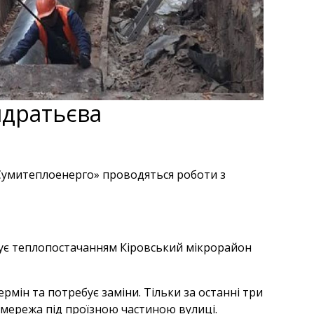
ндратьєва
«Сумитеплоенерго» проводяться роботи з
чує теплопостачанням Кіровський мікрорайон
рмін та потребує заміни. Тільки за останні три
 мережа під проїзною частиною вулиці.