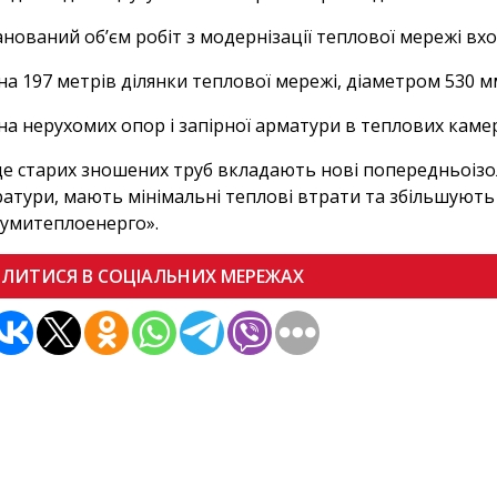
анований об’єм робіт з модернізації теплової мережі вх
на 197 метрів ділянки теплової мережі, діаметром 530 м
на нерухомих опор і запірної арматури в теплових каме
це старих зношених труб вкладають нові попередньоіз
атури, мають мінімальні теплові втрати та збільшують 
умитеплоенерго».
ІЛИТИСЯ В СОЦІАЛЬНИХ МЕРЕЖАХ