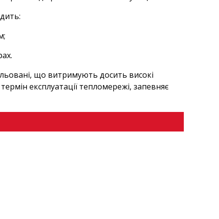
одить:
м;
рах.
ольовані, що витримують досить високі
термін експлуатації тепломережі, запевняє