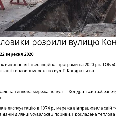
ловики розрили вулицю Ко
22 вересня 2020
ах виконання Інвестиційної програми на 2020 рік ТОВ 
ізації теплової мережі по вул. Г. Кондратьєва.
ральна теплова мережа по вул. Г. Кондратьєва забезпе
.
а в експлуатацію в 1974 р., мережа відпрацювала свій те
а даній ділянці усувалося 3 пориви. Прокладена теплова