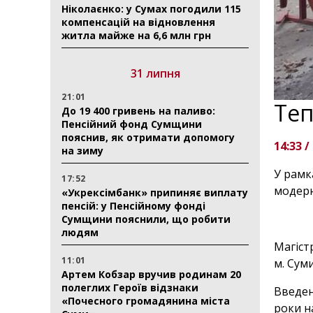
Ніколаєнко: у Сумах погодили 115
компенсацій на відновлення
житла майже на 6,6 млн грн
31 липня
21:01
Теп
До 19 400 гривень на паливо:
Пенсійний фонд Сумщини
пояснив, як отримати допомогу
14:33 /
на зиму
У рамк
17:52
модерн
«Укрексімбанк» припиняє виплату
пенсій: у Пенсійному фонді
Сумщини пояснили, що робити
людям
Магіст
11:01
м. Суми
Артем Кобзар вручив родинам 20
полеглих Героїв відзнаки
Введен
«Почесного громадянина міста
роки н