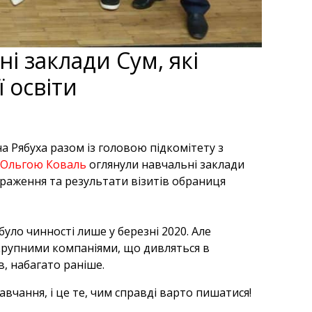
і заклади Сум, які
 освіти
на Рябуха
разом із головою підкомітету з
Р
Ольгою Коваль
оглянули навчальні заклади
враження та результати візитів обраниця
ло чинності лише у березні 2020. Але
крупними компаніями, що дивляться в
в, набагато раніше.
вчання, і це те, чим справді варто пишатися!