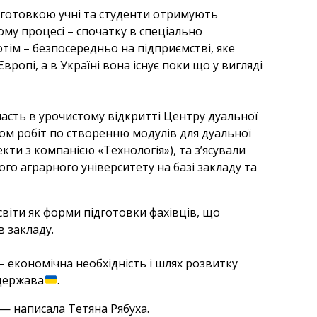
дготовкою учні та студенти отримують
ому процесі – спочатку в спеціально
тім – безпосередньо на підприємстві, яке
вропі, а в Україні вона існує поки що у вигляді
часть в урочистому відкритті Центру дуальної
ом робіт по створенню модулів для дуальної
кти з компанією «Технологія»), та з’ясували
го аграрного університету на базі закладу та
освіти як форми підготовки фахівців, що
в закладу.
 – економічна необхідність і шлях розвитку
 держава
.
 — написала Тетяна Рябуха.