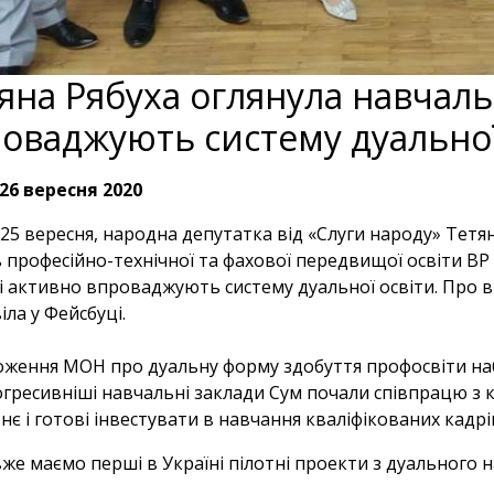
яна Рябуха оглянула навчальн
оваджують систему дуальної
26 вересня 2020
 25 вересня, народна депутатка від «Слуги народу» Тетя
 професійно-технічної та фахової передвищої освіти В
кі активно впроваджують систему дуальної освіти. Про 
іла у Фейсбуці.
ження МОН про дуальну форму здобуття профосвіти набу
гресивніші навчальні заклади Сум почали співпрацю з 
нє і готові інвестувати в навчання кваліфікованих кадрі
же маємо перші в Україні пілотні проекти з дуального на