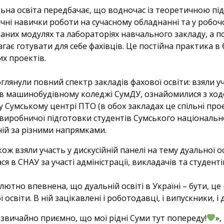
ьна освіта передбачає, що водночас із теоретичною пі
чні навички роботи на сучасному обладнанні та у робоч
аних модулях та лабораторіях навчального закладу, а по
гає готувати для себе фахівців. Це постійна практика в Є
их проектів.
глянули повний спектр закладів фахової освіти: взяли у
 в машинобудівному коледжі СумДУ, ознайомилися з ход
 у Сумському центрі ПТО (в обох закладах це спільні прое
 виробничої підготовки студентів Сумського національно
ій за різними напрямками.
кож взяли участь у дискусійній панелі на тему дуальної 
ся в СНАУ за участі адміністрації, викладачів та студенті
лютно впевнена, що дуальній освіті в Україні – бути, це
 освіти. В ній зацікавлені і роботодавці, і випускники, і
дзвичайно приємно, що мої рідні Суми тут попереду!
»,