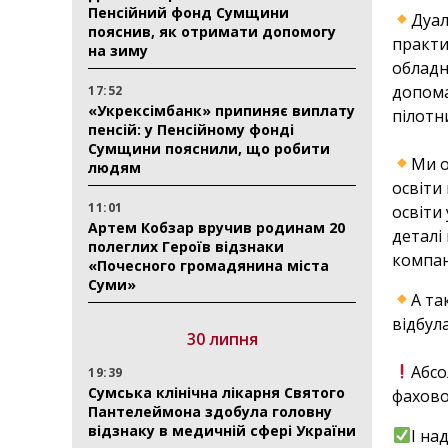
Пенсійний фонд Сумщини
Дуал
пояснив, як отримати допомогу
практи
на зиму
обладн
допома
17:52
«Укрексімбанк» припиняє виплату
пілотн
пенсій: у Пенсійному фонді
⠀
Сумщини пояснили, що робити
Ми о
людям
освіти
11:01
освіти
Артем Кобзар вручив родинам 20
деталі
полеглих Героїв відзнаки
компан
«Почесного громадянина міста
Суми»
А та
відбула
30 липня
⠀
Абсо
19:39
Сумська клінічна лікарня Святого
фахової
Пантелеймона здобула головну
відзнаку в медичній сфері України
І на