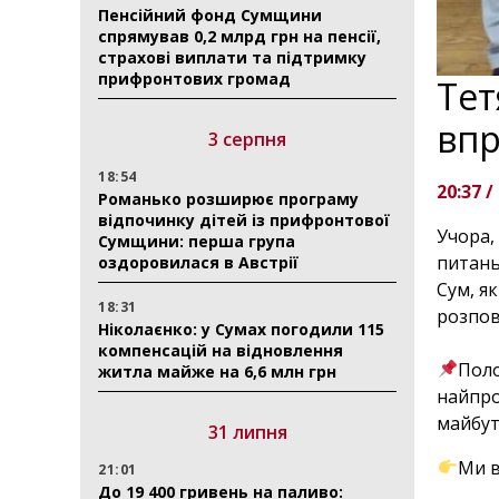
Пенсійний фонд Сумщини
спрямував 0,2 млрд грн на пенсії,
страхові виплати та підтримку
прифронтових громад
Тет
впр
3 серпня
18:54
20:37 /
Романько розширює програму
відпочинку дітей із прифронтової
Учора,
Сумщини: перша група
питань
оздоровилася в Австрії
Сум, я
18:31
розпов
Ніколаєнко: у Сумах погодили 115
⠀
компенсацій на відновлення
Поло
житла майже на 6,6 млн грн
найпро
майбут
31 липня
Ми в
21:01
До 19 400 гривень на паливо:
⠀