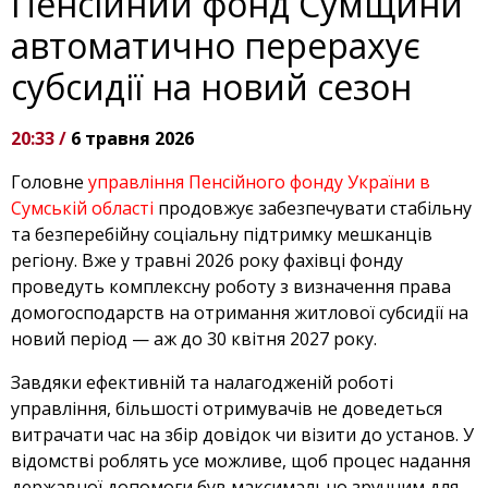
Пенсійний фонд Сумщини
автоматично перерахує
субсидії на новий сезон
20:33 /
6 травня 2026
Головне
управління Пенсійного фонду України в
Сумській області
продовжує забезпечувати стабільну
та безперебійну соціальну підтримку мешканців
регіону. Вже у травні 2026 року фахівці фонду
проведуть комплексну роботу з визначення права
домогосподарств на отримання житлової субсидії на
новий період — аж до 30 квітня 2027 року.
Завдяки ефективній та налагодженій роботі
управління, більшості отримувачів не доведеться
витрачати час на збір довідок чи візити до установ. У
відомстві роблять усе можливе, щоб процес надання
державної допомоги був максимально зручним для